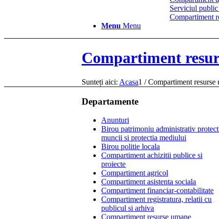
Serviciul public
Compartiment reg
Menu
Menu
Compartiment resu
Sunteți aici:
Acasa
1
/
Compartiment resurse
Departamente
Anunturi
Birou patrimoniu administrativ protect
muncii si protectia mediului
Birou politie locala
Compartiment achizitii publice si
proiecte
Compartiment agricol
Compartiment asistenta sociala
Compartiment financiar-contabilitate
Compartiment registratura, relatii cu
publicul si arhiva
Compartiment resurse umane