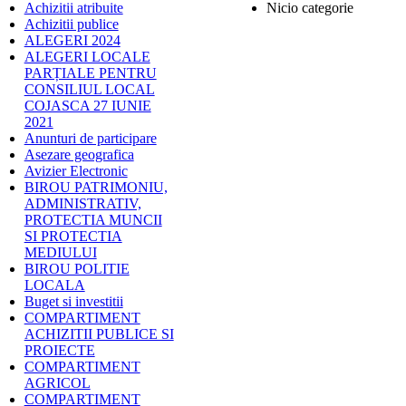
Achizitii atribuite
Nicio categorie
Achizitii publice
ALEGERI 2024
ALEGERI LOCALE
PARȚIALE PENTRU
CONSILIUL LOCAL
COJASCA 27 IUNIE
2021
Anunturi de participare
Asezare geografica
Avizier Electronic
BIROU PATRIMONIU,
ADMINISTRATIV,
PROTECTIA MUNCII
SI PROTECTIA
MEDIULUI
BIROU POLITIE
LOCALA
Buget si investitii
COMPARTIMENT
ACHIZITII PUBLICE SI
PROIECTE
COMPARTIMENT
AGRICOL
COMPARTIMENT