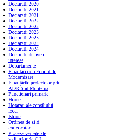
Declaratii 2020
Declaratii 2021
Declaratii 2021
Declaratii 2022
Declaratii 2022
Declaratii 2023
Declaratii 2023
Declaratii 2024
Declaratii 2024
Declaratii de avere si
interese
Departamente
Finanțări prin Fondul de
Modernizare
Finanțările proiectelor prin
ADR Sud Muntenia
Functionari primarie
Home
Hotarari ale consiliului
local
Istoric
Ordinea de zi si
convocator
Procese verbale ale
sedintelor de C.L.