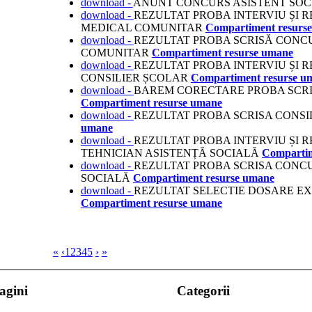
download -
ANUNT CONCURS ASISTENT SOC
download -
REZULTAT PROBA INTERVIU ȘI 
MEDICAL COMUNITAR
Compartiment resurs
download -
REZULTAT PROBA SCRISĂ CONC
COMUNITAR
Compartiment resurse umane
download -
REZULTAT PROBA INTERVIU ȘI 
CONSILIER ȘCOLAR
Compartiment resurse u
download -
BAREM CORECTARE PROBA SCRI
Compartiment resurse umane
download -
REZULTAT PROBA SCRISA CONS
umane
download -
REZULTAT PROBA INTERVIU ȘI 
TEHNICIAN ASISTENȚĂ SOCIALĂ
Compartim
download -
REZULTAT PROBA SCRISA CONC
SOCIALĂ
Compartiment resurse umane
download -
REZULTAT SELECTIE DOSARE 
Compartiment resurse umane
«
‹
1
2
3
4
5
›
»
agini
Categorii