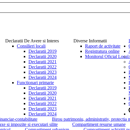
Declaratii De Avere si Interes
Diverse Informatii
Consilieri locali
Raport de activitate
Declaratii 2019
Registratura online
Declaratii 2020
Monitorul Oficial Local
Declaratii 2021
Declaratii 2022
Declaratii 2023
Declaratii 2024
Functionari primarie
Declaratii 2019
Declaratii 2020
Declaratii 2021
Declaratii 2022
Declaratii 2023
Declaratii 2024
nanciar-contabilitate
Birou patrimoniu, administrativ, protectia 
e si impozite si executari silite
Compartiment resurse umane
gricol
Compartiment urbanism
Compartiment achizitii pu