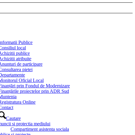
Informatii Publice
Consiliul local
Achizitii publice
Achizitii atribuite
Anunturi de participare
Consultarea pietei
Departamente
Monitorul Oficial Local
Finanțări prin Fondul de Modernizare
Finanțările proiectelor prin ADR Sud
Muntenia
Registratura Online
Contact
Cautare
muncii si protectia mediului
Compartiment asistenta sociala
blice si proiecte