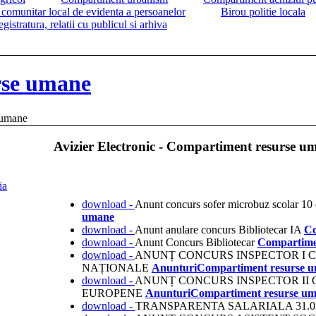
 comunitar local de evidenta a persoanelor
Birou politie locala
istratura, relatii cu publicul si arhiva
rse umane
 umane
Avizier Electronic - Compartiment resurse u
ia
download -
Anunt concurs sofer microbuz scolar 1
umane
download -
Anunt anulare concurs Bibliotecar IA
Co
download -
Anunt Concurs Bibliotecar
Compartime
download -
ANUNȚ CONCURS INSPECTOR I 
NAȚIONALE
Anunturi
Compartiment resurse 
download -
ANUNȚ CONCURS INSPECTOR II
EUROPENE
Anunturi
Compartiment resurse u
download -
TRANSPARENTA SALARIALA 31.0