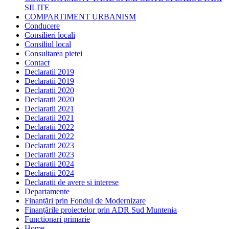
SILITE
COMPARTIMENT URBANISM
Conducere
Consilieri locali
Consiliul local
Consultarea pietei
Contact
Declaratii 2019
Declaratii 2019
Declaratii 2020
Declaratii 2020
Declaratii 2021
Declaratii 2021
Declaratii 2022
Declaratii 2022
Declaratii 2023
Declaratii 2023
Declaratii 2024
Declaratii 2024
Declaratii de avere si interese
Departamente
Finanțări prin Fondul de Modernizare
Finanțările proiectelor prin ADR Sud Muntenia
Functionari primarie
Home