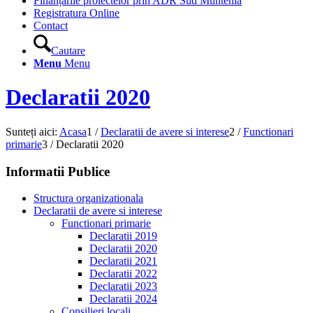
Finanțările proiectelor prin ADR Sud Muntenia
Registratura Online
Contact
Cautare
Menu
Menu
Declaratii 2020
Sunteți aici:
Acasa
1
/
Declaratii de avere si interese
2
/
Functionari
primarie
3
/
Declaratii 2020
Informatii Publice
Structura organizationala
Declaratii de avere si interese
Functionari primarie
Declaratii 2019
Declaratii 2020
Declaratii 2021
Declaratii 2022
Declaratii 2023
Declaratii 2024
Consilieri locali