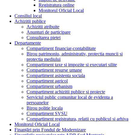
Registratura online
Monitorul Oficial Local
Consiliul local
Achizitii publice
Achizitii atribuite
Anunturi de participare
Consultarea pietei
Departamente
Compartiment financiar-contabilitate
Birou patrimoniu, administrativ, protectia muncii si
protectia mediului
Compartiment taxe si impozite si executari silite
Compartiment resurse umane
Compartiment asistenta sociala
Compartiment agricol
Compartiment urbanism
Compartiment achizitii publice si proiecte
Serviciul public comunitar local de evidenta a
persoanelor
Birou politie locala
Compartiment SVSU
Compartiment registratura, relatii cu publicul si arhiva
Monitorul Oficial Local
Finanțări prin Fondul de Modernizare