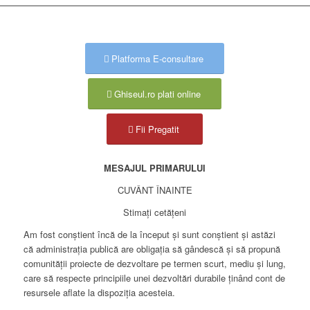
Platforma E-consultare
Ghiseul.ro plati online
Fii Pregatit
MESAJUL PRIMARULUI
CUVÂNT ÎNAINTE
Stimați cetățeni
Am fost conștient încă de la început și sunt conștient și astăzi
că administrația publică are obligația să gândescă și să propună
comunității proiecte de dezvoltare pe termen scurt, mediu și lung,
care să respecte principiile unei dezvoltări durabile ținând cont de
resursele aflate la dispoziția acesteia.