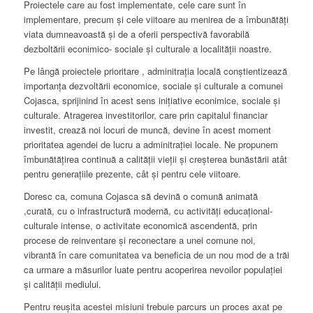
Proiectele care au fost implementate, cele care sunt în
implementare, precum și cele viitoare au menirea de a îmbunătăți
viata dumneavoastă și de a oferii perspectivă favorabilă
dezboltării econimico- sociale și culturale a localității noastre.
Pe lângă proiectele prioritare , adminitrația locală conștientizează
importanța dezvoltării economice, sociale și culturale a comunei
Cojasca, sprijinind în acest sens inițiative econimice, sociale și
culturale. Atragerea investitorilor, care prin capitalul financiar
investit, crează noi locuri de muncă, devine în acest moment
prioritatea agendei de lucru a adminitrației locale. Ne propunem
îmbunătățirea continuă a calității vieții și creșterea bunăstării atât
pentru generațiile prezente, cât și pentru cele viitoare.
Doresc ca, comuna Cojasca să devină o comună animată
,curată, cu o infrastructură modernă, cu activități educațional-
culturale intense, o activitate economică ascendentă, prin
procese de reinventare și reconectare a unei comune noi,
vibrantă în care comunitatea va beneficia de un nou mod de a trăi
ca urmare a măsurilor luate pentru acoperirea nevoilor populației
și calității mediului.
Pentru reușita acestei misiuni trebuie parcurs un proces axat pe