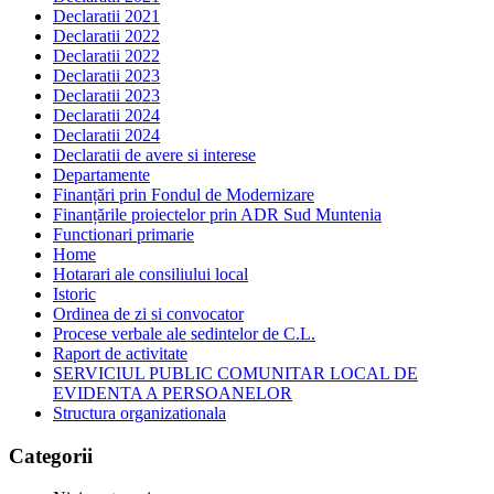
Declaratii 2021
Declaratii 2022
Declaratii 2022
Declaratii 2023
Declaratii 2023
Declaratii 2024
Declaratii 2024
Declaratii de avere si interese
Departamente
Finanțări prin Fondul de Modernizare
Finanțările proiectelor prin ADR Sud Muntenia
Functionari primarie
Home
Hotarari ale consiliului local
Istoric
Ordinea de zi si convocator
Procese verbale ale sedintelor de C.L.
Raport de activitate
SERVICIUL PUBLIC COMUNITAR LOCAL DE
EVIDENTA A PERSOANELOR
Structura organizationala
Categorii