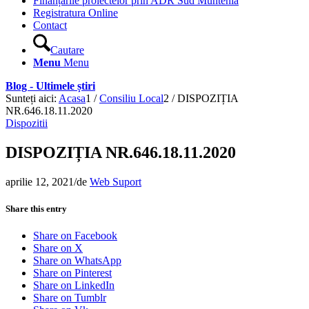
Finanțările proiectelor prin ADR Sud Muntenia
Registratura Online
Contact
Cautare
Menu
Menu
Blog - Ultimele știri
Sunteți aici:
Acasa
1
/
Consiliu Local
2
/
DISPOZIȚIA
NR.646.18.11.2020
Dispozitii
DISPOZIȚIA NR.646.18.11.2020
aprilie 12, 2021
/
de
Web Suport
Share this entry
Share on Facebook
Share on X
Share on WhatsApp
Share on Pinterest
Share on LinkedIn
Share on Tumblr