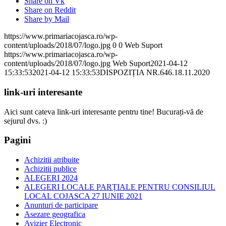
Share on Vk
Share on Reddit
Share by Mail
https://www.primariacojasca.ro/wp-
content/uploads/2018/07/logo.jpg
0
0
Web Suport
https://www.primariacojasca.ro/wp-
content/uploads/2018/07/logo.jpg
Web Suport
2021-04-12
15:33:53
2021-04-12 15:33:53
DISPOZIȚIA NR.646.18.11.2020
link-uri interesante
Aici sunt cateva link-uri interesante pentru tine! Bucurați-vă de
sejurul dvs. :)
Pagini
Achizitii atribuite
Achizitii publice
ALEGERI 2024
ALEGERI LOCALE PARȚIALE PENTRU CONSILIUL
LOCAL COJASCA 27 IUNIE 2021
Anunturi de participare
Asezare geografica
Avizier Electronic