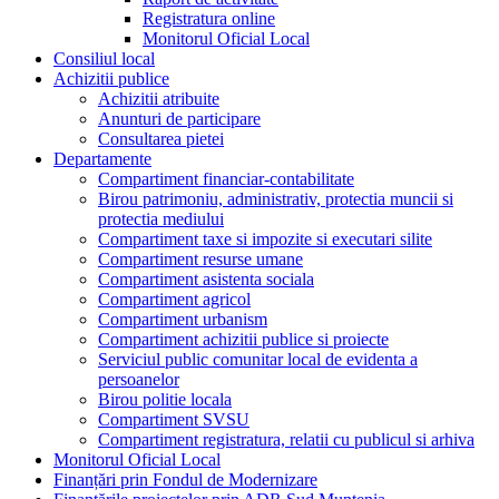
Registratura online
Monitorul Oficial Local
Consiliul local
Achizitii publice
Achizitii atribuite
Anunturi de participare
Consultarea pietei
Departamente
Compartiment financiar-contabilitate
Birou patrimoniu, administrativ, protectia muncii si
protectia mediului
Compartiment taxe si impozite si executari silite
Compartiment resurse umane
Compartiment asistenta sociala
Compartiment agricol
Compartiment urbanism
Compartiment achizitii publice si proiecte
Serviciul public comunitar local de evidenta a
persoanelor
Birou politie locala
Compartiment SVSU
Compartiment registratura, relatii cu publicul si arhiva
Monitorul Oficial Local
Finanțări prin Fondul de Modernizare