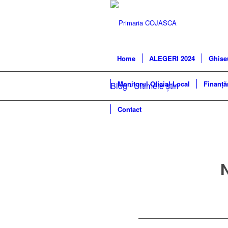
Home
ALEGERI 2024
Ghise
Monitorul Oficial Local
Finanță
Blog - Ultimele știri
Contact