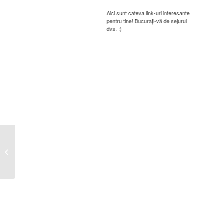
Aici sunt cateva link-uri interesante
pentru tine! Bucurați-vă de sejurul
dvs. :)
Situația activelor fixe amortizabile
31.12.2018