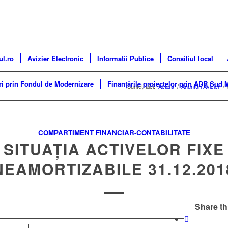
ul.ro
Avizier Electronic
Informatii Publice
Consiliul local
ri prin Fondul de Modernizare
Finanțările proiectelor prin ADR Sud 
Sunteți aici:
Acasa
/
Anunturi Avizier
/
COMPARTIMENT FINANCIAR-CONTABILITATE
SITUAȚIA ACTIVELOR FIXE
NEAMORTIZABILE 31.12.201
Share th