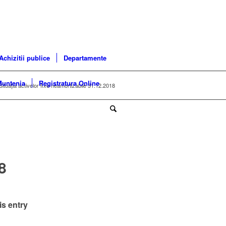
Achizitii publice
Departamente
Muntenia
Registratura Online
Situația activelor fixe neamortizabile 31.12.2018
8
is entry