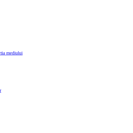
ctia mediului
r