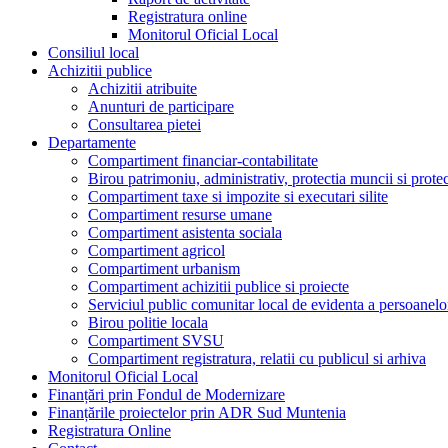
Registratura online
Monitorul Oficial Local
Consiliul local
Achizitii publice
Achizitii atribuite
Anunturi de participare
Consultarea pietei
Departamente
Compartiment financiar-contabilitate
Birou patrimoniu, administrativ, protectia muncii si prote
Compartiment taxe si impozite si executari silite
Compartiment resurse umane
Compartiment asistenta sociala
Compartiment agricol
Compartiment urbanism
Compartiment achizitii publice si proiecte
Serviciul public comunitar local de evidenta a persoanelo
Birou politie locala
Compartiment SVSU
Compartiment registratura, relatii cu publicul si arhiva
Monitorul Oficial Local
Finanțări prin Fondul de Modernizare
Finanțările proiectelor prin ADR Sud Muntenia
Registratura Online