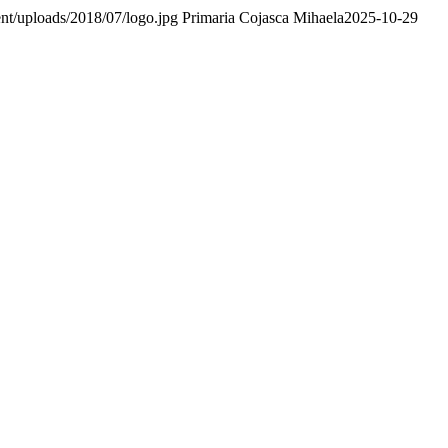
nt/uploads/2018/07/logo.jpg
Primaria Cojasca Mihaela
2025-10-29