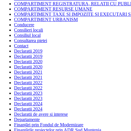
COMPARTIMENT REGISTRATURA, RELATII CU PUBLI
COMPARTIMENT RESURSE UMANE
COMPARTIMENT TAXE SI IMPOZITE SI EXECUTARI S
COMPARTIMENT URBANISM
Conducere
Consilieri locali
Consiliul local
Consultarea pietei
Contact
Declaratii 2019
Declaratii 2019
Declaratii 2020
Declaratii 2020
Declaratii 2021
Declaratii 2021
Declaratii 2022
Declaratii 2022
Declaratii 2023
Declaratii 2023
Declaratii 2024
Declaratii 2024
Declaratii de avere si interese
Departamente
Finanțări prin Fondul de Modernizare
Finanțările proiectelor prin ADR Sud Muntenia