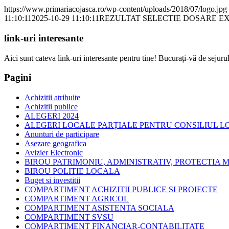
https://www.primariacojasca.ro/wp-content/uploads/2018/07/logo.jpg
11:10:11
2025-10-29 11:10:11
REZULTAT SELECTIE DOSARE 
link-uri interesante
Aici sunt cateva link-uri interesante pentru tine! Bucurați-vă de sejurul
Pagini
Achizitii atribuite
Achizitii publice
ALEGERI 2024
ALEGERI LOCALE PARȚIALE PENTRU CONSILIUL LOC
Anunturi de participare
Asezare geografica
Avizier Electronic
BIROU PATRIMONIU, ADMINISTRATIV, PROTECTIA M
BIROU POLITIE LOCALA
Buget si investitii
COMPARTIMENT ACHIZITII PUBLICE SI PROIECTE
COMPARTIMENT AGRICOL
COMPARTIMENT ASISTENTA SOCIALA
COMPARTIMENT SVSU
COMPARTIMENT FINANCIAR-CONTABILITATE