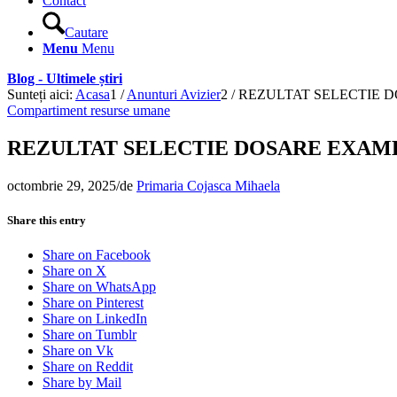
Contact
Cautare
Menu
Menu
Blog - Ultimele știri
Sunteți aici:
Acasa
1
/
Anunturi Avizier
2
/
REZULTAT SELECTIE 
Compartiment resurse umane
REZULTAT SELECTIE DOSARE EXA
octombrie 29, 2025
/
de
Primaria Cojasca Mihaela
Share this entry
Share on Facebook
Share on X
Share on WhatsApp
Share on Pinterest
Share on LinkedIn
Share on Tumblr
Share on Vk
Share on Reddit
Share by Mail