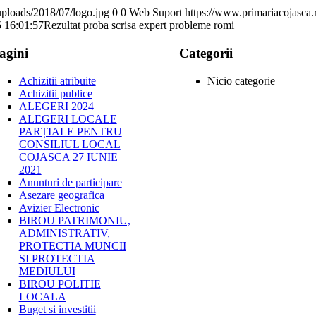
uploads/2018/07/logo.jpg
0
0
Web Suport
https://www.primariacojasca.
 16:01:57
Rezultat proba scrisa expert probleme romi
agini
Categorii
Achizitii atribuite
Nicio categorie
Achizitii publice
ALEGERI 2024
ALEGERI LOCALE
PARȚIALE PENTRU
CONSILIUL LOCAL
COJASCA 27 IUNIE
2021
Anunturi de participare
Asezare geografica
Avizier Electronic
BIROU PATRIMONIU,
ADMINISTRATIV,
PROTECTIA MUNCII
SI PROTECTIA
MEDIULUI
BIROU POLITIE
LOCALA
Buget si investitii