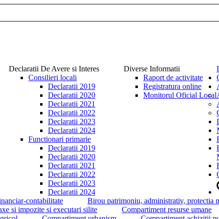
Declaratii De Avere si Interes
Diverse Informatii
Consilieri locali
Raport de activitate
Declaratii 2019
Registratura online
Declaratii 2020
Monitorul Oficial Local
Declaratii 2021
Declaratii 2022
Declaratii 2023
Declaratii 2024
Functionari primarie
Declaratii 2019
Declaratii 2020
Declaratii 2021
Declaratii 2022
Declaratii 2023
Declaratii 2024
nanciar-contabilitate
Birou patrimoniu, administrativ, protectia 
e si impozite si executari silite
Compartiment resurse umane
gricol
Compartiment urbanism
Compartiment achizitii pu