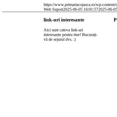
https://www.primariacojasca.ro/wp-content/
Web Suport
2025-06-05 16:01:57
2025-06-05
link-uri interesante
P
Aici sunt cateva link-uri
interesante pentru tine! Bucurați-
vă de sejurul dvs. :)