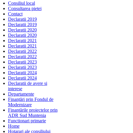
Consiliul local
Consultarea pietei
Contact
Declaratii 2019
Declaratii 2019
Declaratii 2020
Declaratii 2020
Declaratii 2021
Declaratii 2021
Declaratii 2022
Declaratii 2022
Declaratii 2023
Declaratii 2023
Declaratii 2024
Declaratii 2024
Declaratii de avere si
interese
Departamente
Finanțări prin Fondul de
Modernizare
Finanțările proiectelor prin
ADR Sud Muntenia
Functionari primarie
Home
Hotarari ale consiliului