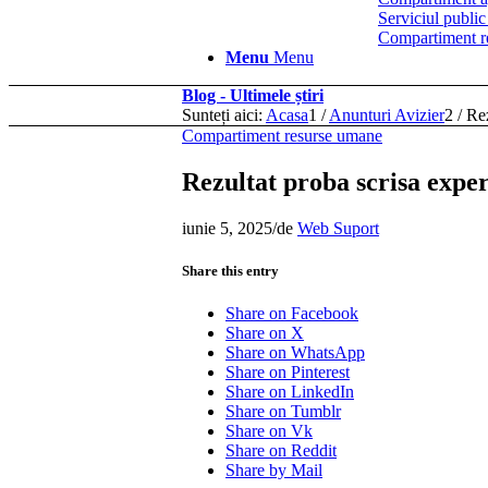
Serviciul public
Compartiment reg
Menu
Menu
Blog - Ultimele știri
Sunteți aici:
Acasa
1
/
Anunturi Avizier
2
/
Rez
Compartiment resurse umane
Rezultat proba scrisa expe
iunie 5, 2025
/
de
Web Suport
Share this entry
Share on Facebook
Share on X
Share on WhatsApp
Share on Pinterest
Share on LinkedIn
Share on Tumblr
Share on Vk
Share on Reddit
Share by Mail