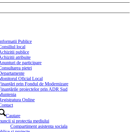
Informatii Publice
Consiliul local
Achizitii publice
Achizitii atribuite
Anunturi de participare
Consultarea pietei
Departamente
Monitorul Oficial Local
Finanțări prin Fondul de Modernizare
Finanțările proiectelor prin ADR Sud
Muntenia
Registratura Online
Contact
Cautare
muncii si protectia mediului
Compartiment asistenta sociala
blice si proiecte