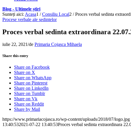
Blog - Ultimele știri
Sunteți aici:
Acasa
1
/
Consiliu Local
2
/
Proces verbal sedinta extraor
Procese verbale ale sedintelor
Proces verbal sedinta extraordinara 22.07
iulie 22, 2021
/
de
Primaria Cojasca Mihaela
Share this entry
Share on Facebook
Share on X
Share on WhatsApp
Share on Pinterest
Share on LinkedIn
Share on Tumblr
Share on Vk
Share on Reddit
Share by Mail
https://www.primariacojasca.ro/wp-content/uploads/2018/07/logo.jpg
13:40:53
2021-07-22 13:40:53
Proces verbal sedinta extraordinara 22