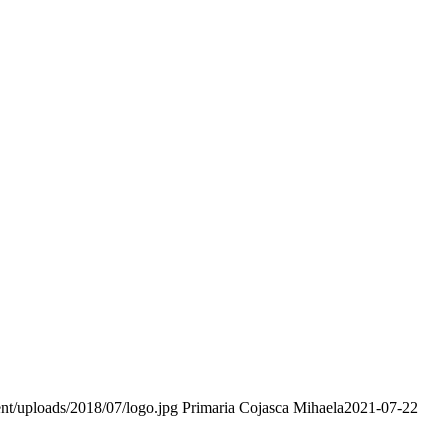
nt/uploads/2018/07/logo.jpg
Primaria Cojasca Mihaela
2021-07-22