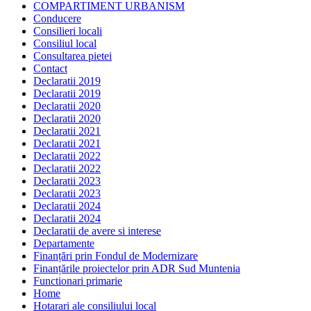
COMPARTIMENT URBANISM
Conducere
Consilieri locali
Consiliul local
Consultarea pietei
Contact
Declaratii 2019
Declaratii 2019
Declaratii 2020
Declaratii 2020
Declaratii 2021
Declaratii 2021
Declaratii 2022
Declaratii 2022
Declaratii 2023
Declaratii 2023
Declaratii 2024
Declaratii 2024
Declaratii de avere si interese
Departamente
Finanțări prin Fondul de Modernizare
Finanțările proiectelor prin ADR Sud Muntenia
Functionari primarie
Home
Hotarari ale consiliului local