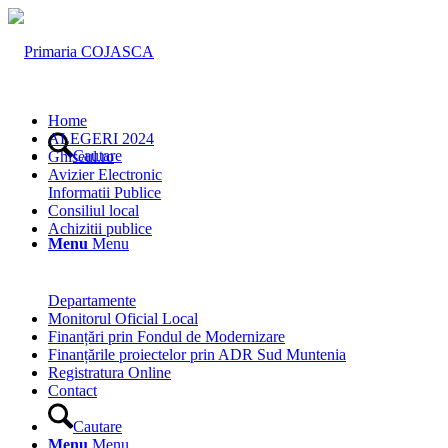
Home
ALEGERI 2024
Cautare
Ghiseul.ro
Avizier Electronic
Informatii Publice
Consiliul local
Achizitii publice
Menu
Menu
Departamente
Monitorul Oficial Local
Finanțări prin Fondul de Modernizare
Finanțările proiectelor prin ADR Sud Muntenia
Registratura Online
Contact
Cautare
Menu
Menu