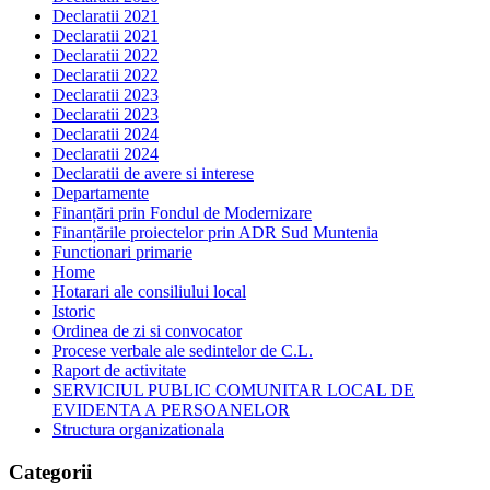
Declaratii 2021
Declaratii 2021
Declaratii 2022
Declaratii 2022
Declaratii 2023
Declaratii 2023
Declaratii 2024
Declaratii 2024
Declaratii de avere si interese
Departamente
Finanțări prin Fondul de Modernizare
Finanțările proiectelor prin ADR Sud Muntenia
Functionari primarie
Home
Hotarari ale consiliului local
Istoric
Ordinea de zi si convocator
Procese verbale ale sedintelor de C.L.
Raport de activitate
SERVICIUL PUBLIC COMUNITAR LOCAL DE
EVIDENTA A PERSOANELOR
Structura organizationala
Categorii