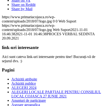
Share on Vk
Share on Reddit
Share by Mail
https://www.primariacojasca.ro/wp-
content/uploads/2018/07/logo.jpg
0
0
Web Suport
https://www.primariacojasca.ro/wp-
content/uploads/2018/07/logo.jpg
Web Suport
2021-11-01
16:46:38
2021-11-01 16:46:38
PROCES VERBAL SEDINTA
20.09.2021
link-uri interesante
Aici sunt cateva link-uri interesante pentru tine! Bucurați-vă de
sejurul dvs. :)
Pagini
Achizitii atribuite
Achizitii publice
ALEGERI 2024
ALEGERI LOCALE PARȚIALE PENTRU CONSILIUL
LOCAL COJASCA 27 IUNIE 2021
Anunturi de participare
Asezare geografica