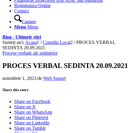
Finanțările proiectelor prin ADR Sud Muntenia
Registratura Online
Contact
Cautare
Menu
Menu
Blog - Ultimele știri
Sunteți aici:
Acasa
1
/
Consiliu Local
2
/
PROCES VERBAL
SEDINTA 20.09.2021
Procese verbale ale sedintelor
PROCES VERBAL SEDINTA 20.09.2021
noiembrie 1, 2021
/
de
Web Suport
Share this entry
Share on Facebook
Share on X
Share on WhatsApp
Share on Pinterest
Share on LinkedIn
Share on Tumblr