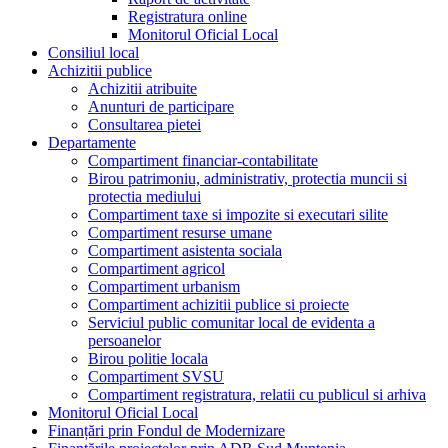
Registratura online
Monitorul Oficial Local
Consiliul local
Achizitii publice
Achizitii atribuite
Anunturi de participare
Consultarea pietei
Departamente
Compartiment financiar-contabilitate
Birou patrimoniu, administrativ, protectia muncii si
protectia mediului
Compartiment taxe si impozite si executari silite
Compartiment resurse umane
Compartiment asistenta sociala
Compartiment agricol
Compartiment urbanism
Compartiment achizitii publice si proiecte
Serviciul public comunitar local de evidenta a
persoanelor
Birou politie locala
Compartiment SVSU
Compartiment registratura, relatii cu publicul si arhiva
Monitorul Oficial Local
Finanțări prin Fondul de Modernizare