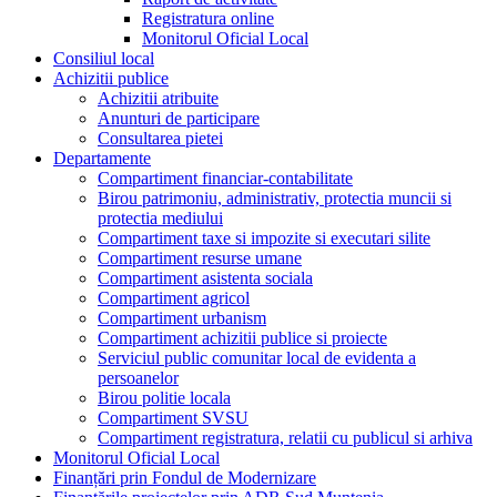
Registratura online
Monitorul Oficial Local
Consiliul local
Achizitii publice
Achizitii atribuite
Anunturi de participare
Consultarea pietei
Departamente
Compartiment financiar-contabilitate
Birou patrimoniu, administrativ, protectia muncii si
protectia mediului
Compartiment taxe si impozite si executari silite
Compartiment resurse umane
Compartiment asistenta sociala
Compartiment agricol
Compartiment urbanism
Compartiment achizitii publice si proiecte
Serviciul public comunitar local de evidenta a
persoanelor
Birou politie locala
Compartiment SVSU
Compartiment registratura, relatii cu publicul si arhiva
Monitorul Oficial Local
Finanțări prin Fondul de Modernizare