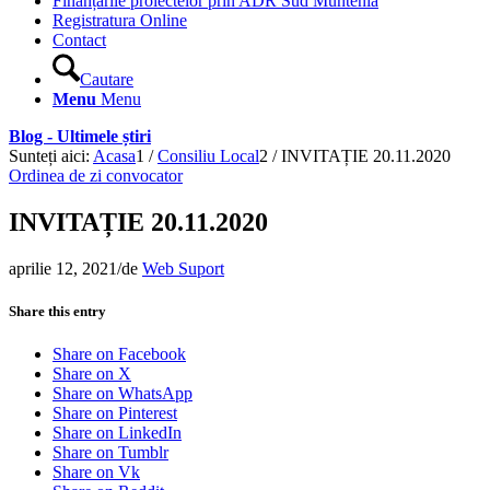
Finanțările proiectelor prin ADR Sud Muntenia
Registratura Online
Contact
Cautare
Menu
Menu
Blog - Ultimele știri
Sunteți aici:
Acasa
1
/
Consiliu Local
2
/
INVITAȚIE 20.11.2020
Ordinea de zi convocator
INVITAȚIE 20.11.2020
aprilie 12, 2021
/
de
Web Suport
Share this entry
Share on Facebook
Share on X
Share on WhatsApp
Share on Pinterest
Share on LinkedIn
Share on Tumblr
Share on Vk