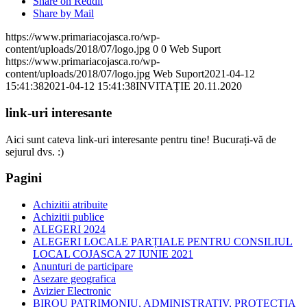
Share on Reddit
Share by Mail
https://www.primariacojasca.ro/wp-
content/uploads/2018/07/logo.jpg
0
0
Web Suport
https://www.primariacojasca.ro/wp-
content/uploads/2018/07/logo.jpg
Web Suport
2021-04-12
15:41:38
2021-04-12 15:41:38
INVITAȚIE 20.11.2020
link-uri interesante
Aici sunt cateva link-uri interesante pentru tine! Bucurați-vă de
sejurul dvs. :)
Pagini
Achizitii atribuite
Achizitii publice
ALEGERI 2024
ALEGERI LOCALE PARȚIALE PENTRU CONSILIUL
LOCAL COJASCA 27 IUNIE 2021
Anunturi de participare
Asezare geografica
Avizier Electronic
BIROU PATRIMONIU, ADMINISTRATIV, PROTECTIA