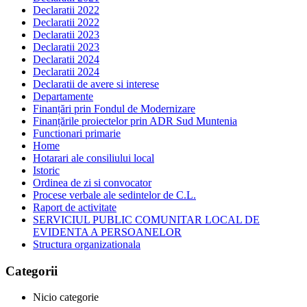
Declaratii 2022
Declaratii 2022
Declaratii 2023
Declaratii 2023
Declaratii 2024
Declaratii 2024
Declaratii de avere si interese
Departamente
Finanțări prin Fondul de Modernizare
Finanțările proiectelor prin ADR Sud Muntenia
Functionari primarie
Home
Hotarari ale consiliului local
Istoric
Ordinea de zi si convocator
Procese verbale ale sedintelor de C.L.
Raport de activitate
SERVICIUL PUBLIC COMUNITAR LOCAL DE
EVIDENTA A PERSOANELOR
Structura organizationala
Categorii
Nicio categorie