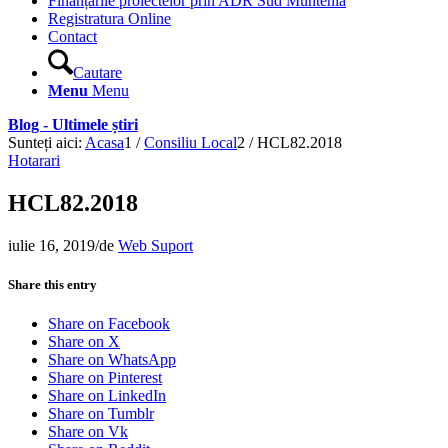
Finanțările proiectelor prin ADR Sud Muntenia
Registratura Online
Contact
Cautare
Menu
Menu
Blog - Ultimele știri
Sunteți aici:
Acasa
1
/
Consiliu Local
2
/
HCL82.2018
Hotarari
HCL82.2018
iulie 16, 2019
/
de
Web Suport
Share this entry
Share on Facebook
Share on X
Share on WhatsApp
Share on Pinterest
Share on LinkedIn
Share on Tumblr
Share on Vk