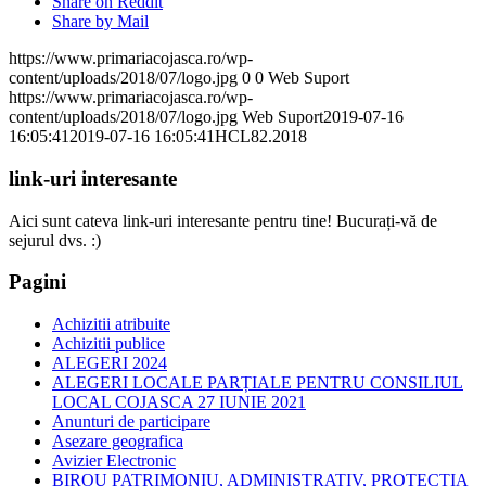
Share on Reddit
Share by Mail
https://www.primariacojasca.ro/wp-
content/uploads/2018/07/logo.jpg
0
0
Web Suport
https://www.primariacojasca.ro/wp-
content/uploads/2018/07/logo.jpg
Web Suport
2019-07-16
16:05:41
2019-07-16 16:05:41
HCL82.2018
link-uri interesante
Aici sunt cateva link-uri interesante pentru tine! Bucurați-vă de
sejurul dvs. :)
Pagini
Achizitii atribuite
Achizitii publice
ALEGERI 2024
ALEGERI LOCALE PARȚIALE PENTRU CONSILIUL
LOCAL COJASCA 27 IUNIE 2021
Anunturi de participare
Asezare geografica
Avizier Electronic
BIROU PATRIMONIU, ADMINISTRATIV, PROTECTIA