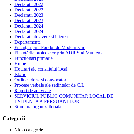
Declaratii 2022
Declaratii 2022
Declaratii 2023
Declaratii 2023
Declaratii 2024
Declaratii 2024
Declaratii de avere si interese
Departamente
Finanțări prin Fondul de Modernizare
Finanțările proiectelor prin ADR Sud Muntenia
Functionari primarie
Home
Hotarari ale consiliului local
Istoric
Ordinea de zi si convocator
Procese verbale ale sedintelor de C.L.
Raport de activitate
SERVICIUL PUBLIC COMUNITAR LOCAL DE
EVIDENTA A PERSOANELOR
Structura organizationala
Categorii
Nicio categorie