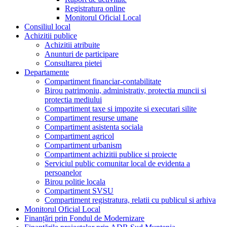
Registratura online
Monitorul Oficial Local
Consiliul local
Achizitii publice
Achizitii atribuite
Anunturi de participare
Consultarea pietei
Departamente
Compartiment financiar-contabilitate
Birou patrimoniu, administrativ, protectia muncii si
protectia mediului
Compartiment taxe si impozite si executari silite
Compartiment resurse umane
Compartiment asistenta sociala
Compartiment agricol
Compartiment urbanism
Compartiment achizitii publice si proiecte
Serviciul public comunitar local de evidenta a
persoanelor
Birou politie locala
Compartiment SVSU
Compartiment registratura, relatii cu publicul si arhiva
Monitorul Oficial Local
Finanțări prin Fondul de Modernizare