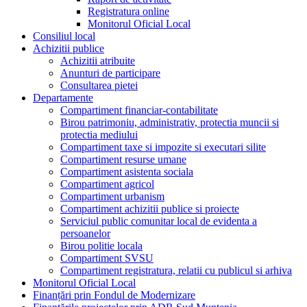
Registratura online
Monitorul Oficial Local
Consiliul local
Achizitii publice
Achizitii atribuite
Anunturi de participare
Consultarea pietei
Departamente
Compartiment financiar-contabilitate
Birou patrimoniu, administrativ, protectia muncii si
protectia mediului
Compartiment taxe si impozite si executari silite
Compartiment resurse umane
Compartiment asistenta sociala
Compartiment agricol
Compartiment urbanism
Compartiment achizitii publice si proiecte
Serviciul public comunitar local de evidenta a
persoanelor
Birou politie locala
Compartiment SVSU
Compartiment registratura, relatii cu publicul si arhiva
Monitorul Oficial Local
Finanțări prin Fondul de Modernizare