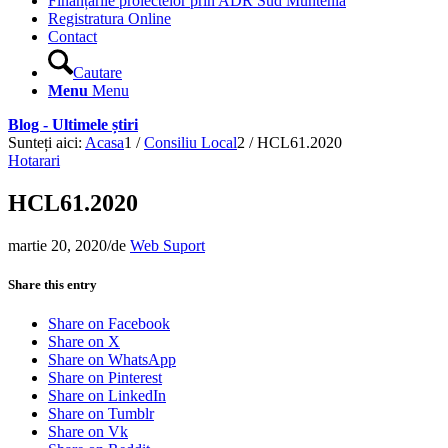
Finanțările proiectelor prin ADR Sud Muntenia
Registratura Online
Contact
Cautare
Menu
Menu
Blog - Ultimele știri
Sunteți aici:
Acasa
1
/
Consiliu Local
2
/
HCL61.2020
Hotarari
HCL61.2020
martie 20, 2020
/
de
Web Suport
Share this entry
Share on Facebook
Share on X
Share on WhatsApp
Share on Pinterest
Share on LinkedIn
Share on Tumblr
Share on Vk