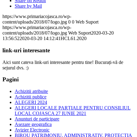
Share on Reddit
Share by Mail
https://www.primariacojasca.ro/wp-
content/uploads/2018/07/logo.jpg
0
0
Web Suport
https://www.primariacojasca.ro/wp-
content/uploads/2018/07/logo.jpg
Web Suport
2020-03-20
13:56:52
2020-03-20 14:12:41
HCL61.2020
link-uri interesante
Aici sunt cateva link-uri interesante pentru tine! Bucurați-vă de
sejurul dvs. :)
Pagini
Achizitii atribuite
Achizitii publice
ALEGERI 2024
ALEGERI LOCALE PARȚIALE PENTRU CONSILIUL
LOCAL COJASCA 27 IUNIE 2021
Anunturi de participare
Asezare geografica
Avizier Electronic
BIROU PATRIMONIU, ADMINISTRATIV, PROTECTIA