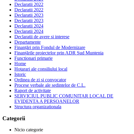
Declaratii 2022
Declaratii 2022
Declaratii 2023
Declaratii 2023
Declaratii 2024
Declaratii 2024
Declaratii de avere si interese
Departamente
Finanțări prin Fondul de Modernizare
Finanțările proiectelor prin ADR Sud Muntenia
Functionari primarie
Home
Hotarari ale consiliului local
Istoric
Ordinea de zi si convocator
Procese verbale ale sedintelor de C.L.
Raport de activitate
SERVICIUL PUBLIC COMUNITAR LOCAL DE
EVIDENTA A PERSOANELOR
Structura organizationala
Categorii
Nicio categorie