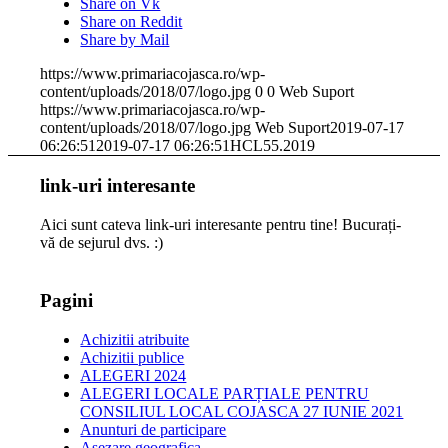
Share on Vk
Share on Reddit
Share by Mail
https://www.primariacojasca.ro/wp-
content/uploads/2018/07/logo.jpg
0
0
Web Suport
https://www.primariacojasca.ro/wp-
content/uploads/2018/07/logo.jpg
Web Suport
2019-07-17
06:26:51
2019-07-17 06:26:51
HCL55.2019
link-uri interesante
Aici sunt cateva link-uri interesante pentru tine! Bucurați-
vă de sejurul dvs. :)
Pagini
Achizitii atribuite
Achizitii publice
ALEGERI 2024
ALEGERI LOCALE PARȚIALE PENTRU
CONSILIUL LOCAL COJASCA 27 IUNIE 2021
Anunturi de participare
Asezare geografica