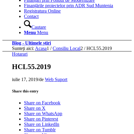
Finanțări prin Fondul de Modernizare
Finanțările proiectelor prin ADR Sud Muntenia
Registratura Online
Contact
Cautare
Menu
Menu
Blog - Ultimele știri
Sunteți aici:
Acasa
1
/
Consiliu Local
2
/
HCL55.2019
Hotarari
HCL55.2019
iulie 17, 2019
/
de
Web Suport
Share this entry
Share on Facebook
Share on X
Share on WhatsApp
Share on Pinterest
Share on LinkedIn
Share on Tumblr