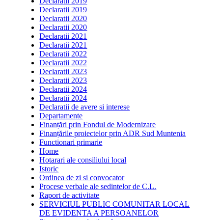
Declaratii 2019
Declaratii 2019
Declaratii 2020
Declaratii 2020
Declaratii 2021
Declaratii 2021
Declaratii 2022
Declaratii 2022
Declaratii 2023
Declaratii 2023
Declaratii 2024
Declaratii 2024
Declaratii de avere si interese
Departamente
Finanțări prin Fondul de Modernizare
Finanțările proiectelor prin ADR Sud Muntenia
Functionari primarie
Home
Hotarari ale consiliului local
Istoric
Ordinea de zi si convocator
Procese verbale ale sedintelor de C.L.
Raport de activitate
SERVICIUL PUBLIC COMUNITAR LOCAL
DE EVIDENTA A PERSOANELOR