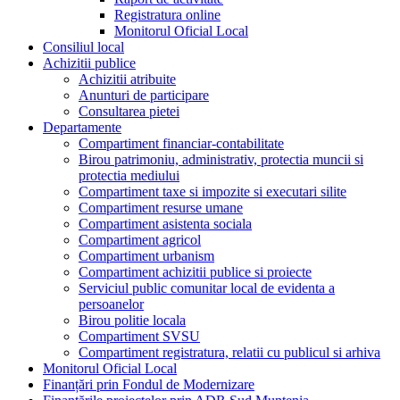
Registratura online
Monitorul Oficial Local
Consiliul local
Achizitii publice
Achizitii atribuite
Anunturi de participare
Consultarea pietei
Departamente
Compartiment financiar-contabilitate
Birou patrimoniu, administrativ, protectia muncii si
protectia mediului
Compartiment taxe si impozite si executari silite
Compartiment resurse umane
Compartiment asistenta sociala
Compartiment agricol
Compartiment urbanism
Compartiment achizitii publice si proiecte
Serviciul public comunitar local de evidenta a
persoanelor
Birou politie locala
Compartiment SVSU
Compartiment registratura, relatii cu publicul si arhiva
Monitorul Oficial Local
Finanțări prin Fondul de Modernizare