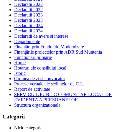
Declaratii 2022
Declaratii 2022
Declaratii 2023
Declaratii 2023
Declaratii 2024
Declaratii 2024
Declaratii de avere si interese
Departamente
Finanțări prin Fondul de Modernizare
Finanțările proiectelor prin ADR Sud Muntenia
Functionari primarie
Home
Hotarari ale consiliului local
Istoric
Ordinea de zi si convocator
Procese verbale ale sedintelor de C.L.
Raport de activitate
SERVICIUL PUBLIC COMUNITAR LOCAL DE
EVIDENTA A PERSOANELOR
Structura organizationala
Categorii
Nicio categorie