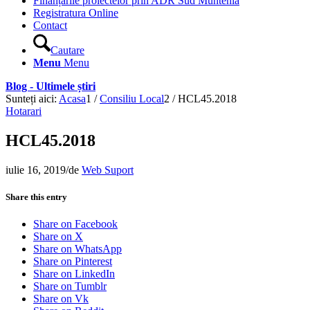
Finanțările proiectelor prin ADR Sud Muntenia
Registratura Online
Contact
Cautare
Menu
Menu
Blog - Ultimele știri
Sunteți aici:
Acasa
1
/
Consiliu Local
2
/
HCL45.2018
Hotarari
HCL45.2018
iulie 16, 2019
/
de
Web Suport
Share this entry
Share on Facebook
Share on X
Share on WhatsApp
Share on Pinterest
Share on LinkedIn
Share on Tumblr
Share on Vk