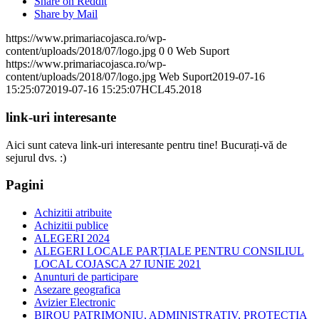
Share on Reddit
Share by Mail
https://www.primariacojasca.ro/wp-
content/uploads/2018/07/logo.jpg
0
0
Web Suport
https://www.primariacojasca.ro/wp-
content/uploads/2018/07/logo.jpg
Web Suport
2019-07-16
15:25:07
2019-07-16 15:25:07
HCL45.2018
link-uri interesante
Aici sunt cateva link-uri interesante pentru tine! Bucurați-vă de
sejurul dvs. :)
Pagini
Achizitii atribuite
Achizitii publice
ALEGERI 2024
ALEGERI LOCALE PARȚIALE PENTRU CONSILIUL
LOCAL COJASCA 27 IUNIE 2021
Anunturi de participare
Asezare geografica
Avizier Electronic
BIROU PATRIMONIU, ADMINISTRATIV, PROTECTIA