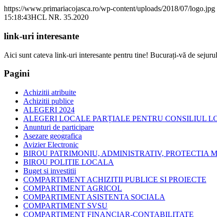
https://www.primariacojasca.ro/wp-content/uploads/2018/07/logo.jpg
15:18:43
HCL NR. 35.2020
link-uri interesante
Aici sunt cateva link-uri interesante pentru tine! Bucurați-vă de sejurul
Pagini
Achizitii atribuite
Achizitii publice
ALEGERI 2024
ALEGERI LOCALE PARȚIALE PENTRU CONSILIUL LOC
Anunturi de participare
Asezare geografica
Avizier Electronic
BIROU PATRIMONIU, ADMINISTRATIV, PROTECTIA M
BIROU POLITIE LOCALA
Buget si investitii
COMPARTIMENT ACHIZITII PUBLICE SI PROIECTE
COMPARTIMENT AGRICOL
COMPARTIMENT ASISTENTA SOCIALA
COMPARTIMENT SVSU
COMPARTIMENT FINANCIAR-CONTABILITATE