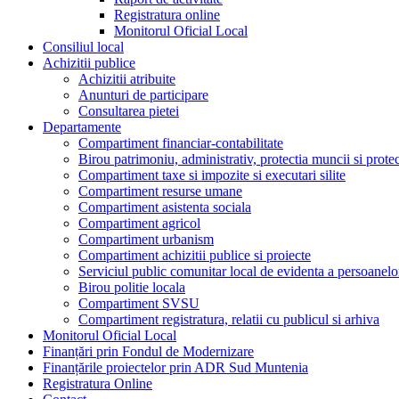
Registratura online
Monitorul Oficial Local
Consiliul local
Achizitii publice
Achizitii atribuite
Anunturi de participare
Consultarea pietei
Departamente
Compartiment financiar-contabilitate
Birou patrimoniu, administrativ, protectia muncii si prote
Compartiment taxe si impozite si executari silite
Compartiment resurse umane
Compartiment asistenta sociala
Compartiment agricol
Compartiment urbanism
Compartiment achizitii publice si proiecte
Serviciul public comunitar local de evidenta a persoanelo
Birou politie locala
Compartiment SVSU
Compartiment registratura, relatii cu publicul si arhiva
Monitorul Oficial Local
Finanțări prin Fondul de Modernizare
Finanțările proiectelor prin ADR Sud Muntenia
Registratura Online