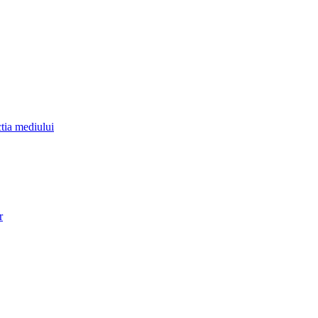
ctia mediului
r