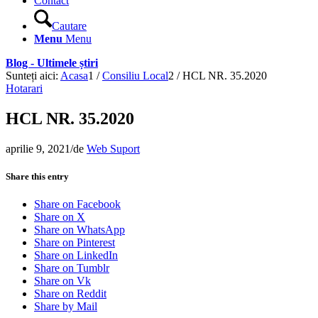
Contact
Cautare
Menu
Menu
Blog - Ultimele știri
Sunteți aici:
Acasa
1
/
Consiliu Local
2
/
HCL NR. 35.2020
Hotarari
HCL NR. 35.2020
aprilie 9, 2021
/
de
Web Suport
Share this entry
Share on Facebook
Share on X
Share on WhatsApp
Share on Pinterest
Share on LinkedIn
Share on Tumblr
Share on Vk
Share on Reddit
Share by Mail