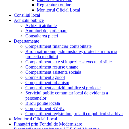
Registratura online
Monitorul Oficial Local
Consiliul local
Achizitii publice
Achizitii atribuite
Anunturi de participare
Consultarea pietei
Departamente
Compartiment financiar-contabilitate
Birou patrimoniu, administrativ, protectia muncii si
protectia mediului
Compartiment taxe si impozite si executari silite
Compartiment resurse umane
Compartiment asistenta sociala
Compartiment agricol
Compartiment urbanism
Compartiment achizitii publice si proiecte
Serviciul public comunitar local de evidenta a
persoanelor
Birou politie locala
Compartiment SVSU
Compartiment registratura, relatii cu publicul si arhiva
Monitorul Oficial Local
Finanțări prin Fondul de Modernizare