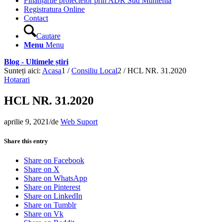
Finanțările proiectelor prin ADR Sud Muntenia
Registratura Online
Contact
Cautare
Menu
Menu
Blog - Ultimele știri
Sunteți aici:
Acasa
1
/
Consiliu Local
2
/
HCL NR. 31.2020
Hotarari
HCL NR. 31.2020
aprilie 9, 2021
/
de
Web Suport
Share this entry
Share on Facebook
Share on X
Share on WhatsApp
Share on Pinterest
Share on LinkedIn
Share on Tumblr
Share on Vk