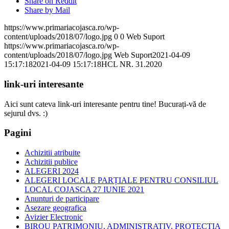
Share on Reddit
Share by Mail
https://www.primariacojasca.ro/wp-
content/uploads/2018/07/logo.jpg
0
0
Web Suport
https://www.primariacojasca.ro/wp-
content/uploads/2018/07/logo.jpg
Web Suport
2021-04-09
15:17:18
2021-04-09 15:17:18
HCL NR. 31.2020
link-uri interesante
Aici sunt cateva link-uri interesante pentru tine! Bucurați-vă de
sejurul dvs. :)
Pagini
Achizitii atribuite
Achizitii publice
ALEGERI 2024
ALEGERI LOCALE PARȚIALE PENTRU CONSILIUL
LOCAL COJASCA 27 IUNIE 2021
Anunturi de participare
Asezare geografica
Avizier Electronic
BIROU PATRIMONIU, ADMINISTRATIV, PROTECTIA