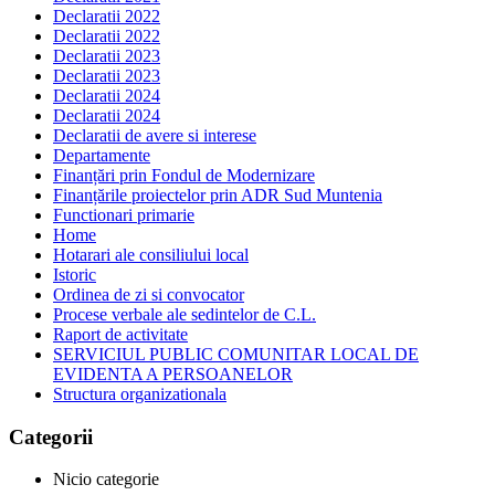
Declaratii 2022
Declaratii 2022
Declaratii 2023
Declaratii 2023
Declaratii 2024
Declaratii 2024
Declaratii de avere si interese
Departamente
Finanțări prin Fondul de Modernizare
Finanțările proiectelor prin ADR Sud Muntenia
Functionari primarie
Home
Hotarari ale consiliului local
Istoric
Ordinea de zi si convocator
Procese verbale ale sedintelor de C.L.
Raport de activitate
SERVICIUL PUBLIC COMUNITAR LOCAL DE
EVIDENTA A PERSOANELOR
Structura organizationala
Categorii
Nicio categorie