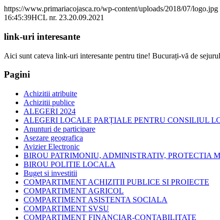
https://www.primariacojasca.ro/wp-content/uploads/2018/07/logo.jpg
16:45:39
HCL nr. 23.20.09.2021
link-uri interesante
Aici sunt cateva link-uri interesante pentru tine! Bucurați-vă de sejurul
Pagini
Achizitii atribuite
Achizitii publice
ALEGERI 2024
ALEGERI LOCALE PARȚIALE PENTRU CONSILIUL LOC
Anunturi de participare
Asezare geografica
Avizier Electronic
BIROU PATRIMONIU, ADMINISTRATIV, PROTECTIA M
BIROU POLITIE LOCALA
Buget si investitii
COMPARTIMENT ACHIZITII PUBLICE SI PROIECTE
COMPARTIMENT AGRICOL
COMPARTIMENT ASISTENTA SOCIALA
COMPARTIMENT SVSU
COMPARTIMENT FINANCIAR-CONTABILITATE