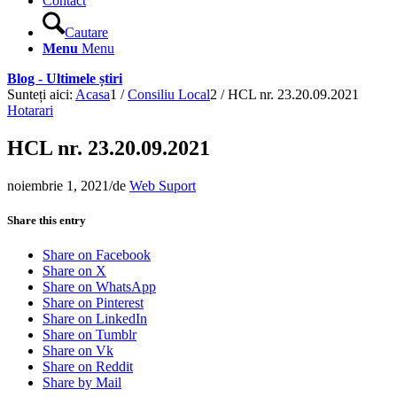
Contact
Cautare
Menu
Menu
Blog - Ultimele știri
Sunteți aici:
Acasa
1
/
Consiliu Local
2
/
HCL nr. 23.20.09.2021
Hotarari
HCL nr. 23.20.09.2021
noiembrie 1, 2021
/
de
Web Suport
Share this entry
Share on Facebook
Share on X
Share on WhatsApp
Share on Pinterest
Share on LinkedIn
Share on Tumblr
Share on Vk
Share on Reddit
Share by Mail