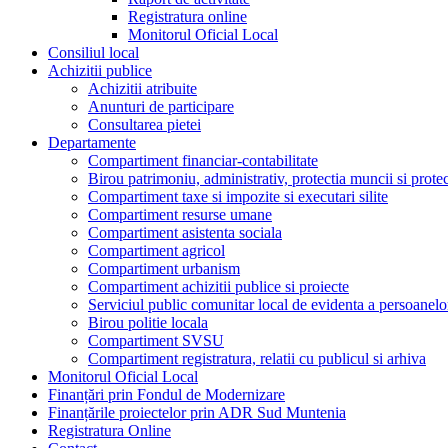
Registratura online
Monitorul Oficial Local
Consiliul local
Achizitii publice
Achizitii atribuite
Anunturi de participare
Consultarea pietei
Departamente
Compartiment financiar-contabilitate
Birou patrimoniu, administrativ, protectia muncii si prote
Compartiment taxe si impozite si executari silite
Compartiment resurse umane
Compartiment asistenta sociala
Compartiment agricol
Compartiment urbanism
Compartiment achizitii publice si proiecte
Serviciul public comunitar local de evidenta a persoanelo
Birou politie locala
Compartiment SVSU
Compartiment registratura, relatii cu publicul si arhiva
Monitorul Oficial Local
Finanțări prin Fondul de Modernizare
Finanțările proiectelor prin ADR Sud Muntenia
Registratura Online