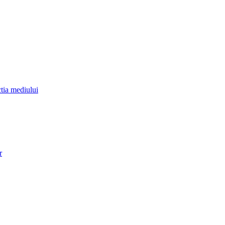
ctia mediului
r