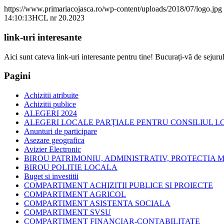
https://www.primariacojasca.ro/wp-content/uploads/2018/07/logo.jpg
14:10:13
HCL nr 20.2023
link-uri interesante
Aici sunt cateva link-uri interesante pentru tine! Bucurați-vă de sejurul
Pagini
Achizitii atribuite
Achizitii publice
ALEGERI 2024
ALEGERI LOCALE PARȚIALE PENTRU CONSILIUL LOC
Anunturi de participare
Asezare geografica
Avizier Electronic
BIROU PATRIMONIU, ADMINISTRATIV, PROTECTIA M
BIROU POLITIE LOCALA
Buget si investitii
COMPARTIMENT ACHIZITII PUBLICE SI PROIECTE
COMPARTIMENT AGRICOL
COMPARTIMENT ASISTENTA SOCIALA
COMPARTIMENT SVSU
COMPARTIMENT FINANCIAR-CONTABILITATE