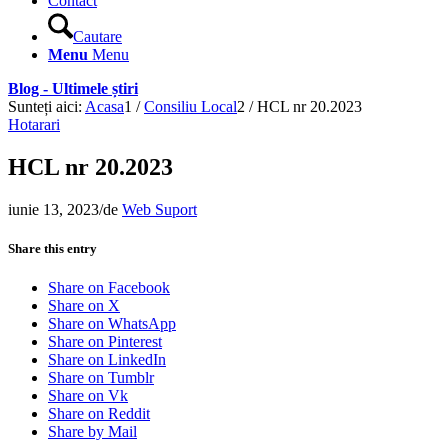
Contact
Cautare
Menu
Menu
Blog - Ultimele știri
Sunteți aici:
Acasa
1
/
Consiliu Local
2
/
HCL nr 20.2023
Hotarari
HCL nr 20.2023
iunie 13, 2023
/
de
Web Suport
Share this entry
Share on Facebook
Share on X
Share on WhatsApp
Share on Pinterest
Share on LinkedIn
Share on Tumblr
Share on Vk
Share on Reddit
Share by Mail