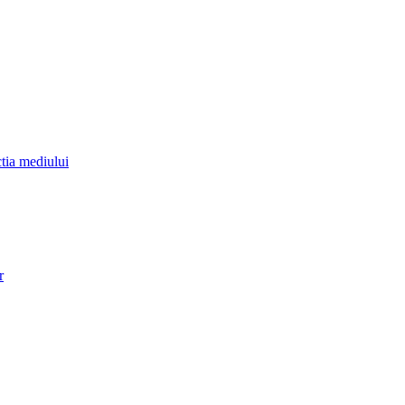
ctia mediului
r