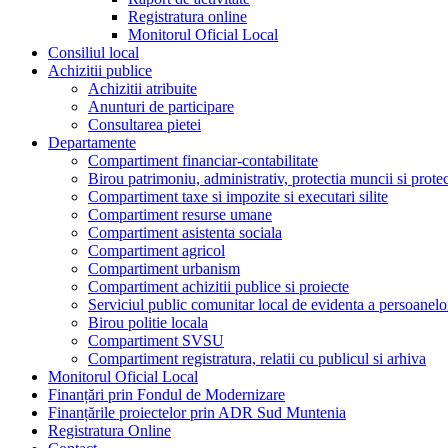
Registratura online
Monitorul Oficial Local
Consiliul local
Achizitii publice
Achizitii atribuite
Anunturi de participare
Consultarea pietei
Departamente
Compartiment financiar-contabilitate
Birou patrimoniu, administrativ, protectia muncii si prote
Compartiment taxe si impozite si executari silite
Compartiment resurse umane
Compartiment asistenta sociala
Compartiment agricol
Compartiment urbanism
Compartiment achizitii publice si proiecte
Serviciul public comunitar local de evidenta a persoanelo
Birou politie locala
Compartiment SVSU
Compartiment registratura, relatii cu publicul si arhiva
Monitorul Oficial Local
Finanțări prin Fondul de Modernizare
Finanțările proiectelor prin ADR Sud Muntenia
Registratura Online