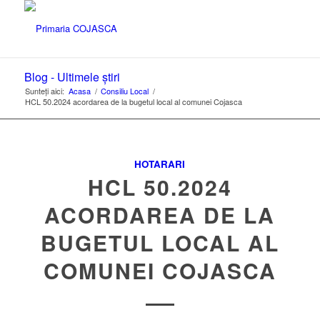
Blog - Ultimele știri
Sunteți aici:
Acasa
/
Consiliu Local
/
HCL 50.2024 acordarea de la bugetul local al comunei Cojasca
HOTARARI
HCL 50.2024
ACORDAREA DE LA
BUGETUL LOCAL AL
COMUNEI COJASCA