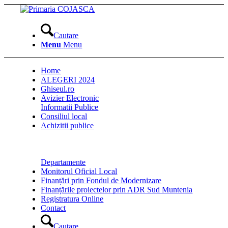
Cautare
Menu
Menu
Home
ALEGERI 2024
Ghiseul.ro
Avizier Electronic
Informatii Publice
Consiliul local
Achizitii publice
Departamente
Monitorul Oficial Local
Finanțări prin Fondul de Modernizare
Finanțările proiectelor prin ADR Sud Muntenia
Registratura Online
Contact
Cautare