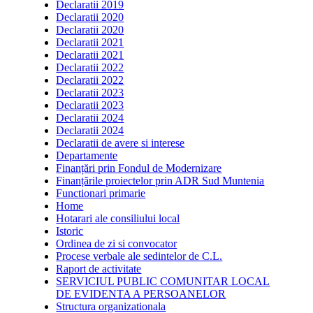
Declaratii 2019
Declaratii 2020
Declaratii 2020
Declaratii 2021
Declaratii 2021
Declaratii 2022
Declaratii 2022
Declaratii 2023
Declaratii 2023
Declaratii 2024
Declaratii 2024
Declaratii de avere si interese
Departamente
Finanțări prin Fondul de Modernizare
Finanțările proiectelor prin ADR Sud Muntenia
Functionari primarie
Home
Hotarari ale consiliului local
Istoric
Ordinea de zi si convocator
Procese verbale ale sedintelor de C.L.
Raport de activitate
SERVICIUL PUBLIC COMUNITAR LOCAL
DE EVIDENTA A PERSOANELOR
Structura organizationala