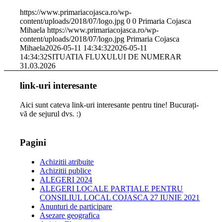
https://www.primariacojasca.ro/wp-
content/uploads/2018/07/logo.jpg
0
0
Primaria Cojasca
Mihaela
https://www.primariacojasca.ro/wp-
content/uploads/2018/07/logo.jpg
Primaria Cojasca
Mihaela
2026-05-11 14:34:32
2026-05-11
14:34:32
SITUATIA FLUXULUI DE NUMERAR
31.03.2026
link-uri interesante
Aici sunt cateva link-uri interesante pentru tine! Bucurați-
vă de sejurul dvs. :)
Pagini
Achizitii atribuite
Achizitii publice
ALEGERI 2024
ALEGERI LOCALE PARȚIALE PENTRU
CONSILIUL LOCAL COJASCA 27 IUNIE 2021
Anunturi de participare
Asezare geografica