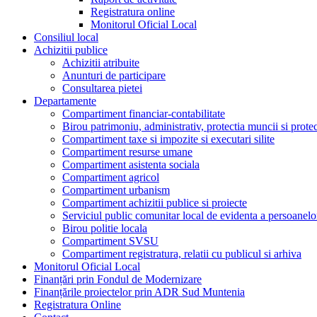
Registratura online
Monitorul Oficial Local
Consiliul local
Achizitii publice
Achizitii atribuite
Anunturi de participare
Consultarea pietei
Departamente
Compartiment financiar-contabilitate
Birou patrimoniu, administrativ, protectia muncii si prote
Compartiment taxe si impozite si executari silite
Compartiment resurse umane
Compartiment asistenta sociala
Compartiment agricol
Compartiment urbanism
Compartiment achizitii publice si proiecte
Serviciul public comunitar local de evidenta a persoanelo
Birou politie locala
Compartiment SVSU
Compartiment registratura, relatii cu publicul si arhiva
Monitorul Oficial Local
Finanțări prin Fondul de Modernizare
Finanțările proiectelor prin ADR Sud Muntenia
Registratura Online