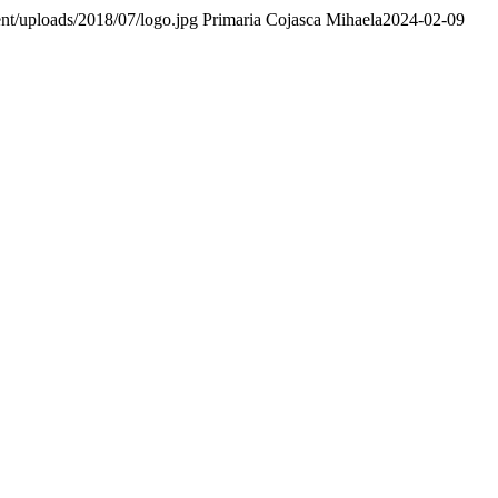
nt/uploads/2018/07/logo.jpg
Primaria Cojasca Mihaela
2024-02-09