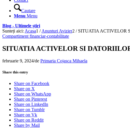
Contact
Cautare
Menu
Menu
Blog - Ultimele știri
Sunteți aici:
Acasa
1
/
Anunturi Avizier
2
/
SITUATIA ACTIVELOR SI
Compartiment financiar-contabilitate
SITUATIA ACTIVELOR SI DATORIILOR 
februarie 9, 2024
/
de
Primaria Cojasca Mihaela
Share this entry
Share on Facebook
Share on X
Share on WhatsApp
Share on Pinterest
Share on LinkedIn
Share on Tumblr
Share on Vk
Share on Reddit
Share by Mail