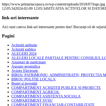
https://www.primariacojasca.ro/wp-content/uploads/2018/07/logo.jpg
12:05:34
2024-02-09 12:05:34
SITUATIA ACTIVELOR SI DATORII
link-uri interesante
Aici sunt cateva link-uri interesante pentru tine! Bucurați-vă de sejurul
Pagini
Achizitii atribuite
Achizitii publice
ALEGERI 2024
ALEGERI LOCALE PARȚIALE PENTRU CONSILIUL LOC
Anunturi de participare
Asezare geografica
Avizier Electronic
BIROU PATRIMONIU, ADMINISTRATIV, PROTECTIA M
BIROU POLITIE LOCALA
Buget si investitii
COMPARTIMENT ACHIZITII PUBLICE SI PROIECTE
COMPARTIMENT AGRICOL
COMPARTIMENT ASISTENTA SOCIALA
COMPARTIMENT SVSU
COMPARTIMENT FINANCIAR-CONTABILITATE