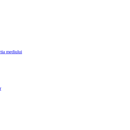
ctia mediului
r