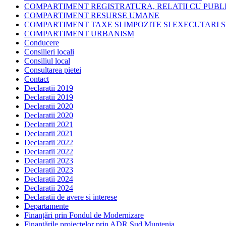
COMPARTIMENT REGISTRATURA, RELATII CU PUBLI
COMPARTIMENT RESURSE UMANE
COMPARTIMENT TAXE SI IMPOZITE SI EXECUTARI S
COMPARTIMENT URBANISM
Conducere
Consilieri locali
Consiliul local
Consultarea pietei
Contact
Declaratii 2019
Declaratii 2019
Declaratii 2020
Declaratii 2020
Declaratii 2021
Declaratii 2021
Declaratii 2022
Declaratii 2022
Declaratii 2023
Declaratii 2023
Declaratii 2024
Declaratii 2024
Declaratii de avere si interese
Departamente
Finanțări prin Fondul de Modernizare
Finanțările proiectelor prin ADR Sud Muntenia