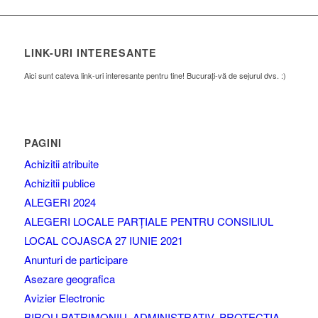
LINK-URI INTERESANTE
Aici sunt cateva link-uri interesante pentru tine! Bucurați-vă de sejurul dvs. :)
PAGINI
Achizitii atribuite
Achizitii publice
ALEGERI 2024
ALEGERI LOCALE PARȚIALE PENTRU CONSILIUL
LOCAL COJASCA 27 IUNIE 2021
Anunturi de participare
Asezare geografica
Avizier Electronic
BIROU PATRIMONIU, ADMINISTRATIV, PROTECTIA