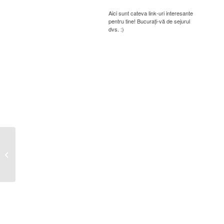
Aici sunt cateva link-uri interesante
pentru tine! Bucurați-vă de sejurul
dvs. :)
Publicatie casatorie Neloi-Maidan