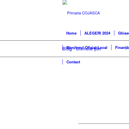
Home
ALEGERI 2024
Ghise
Monitorul Oficial Local
Finanță
Blog - Ultimele știri
Contact