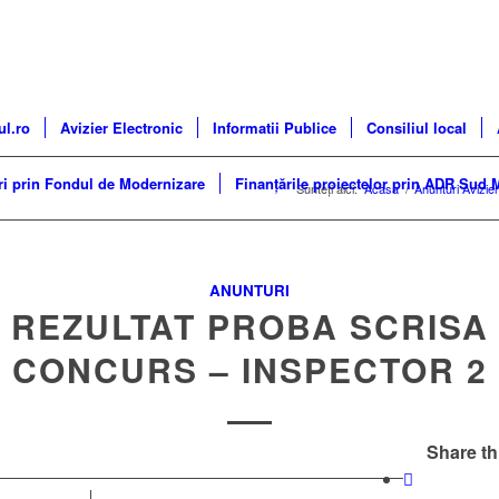
ul.ro
Avizier Electronic
Informatii Publice
Consiliul local
ri prin Fondul de Modernizare
Finanțările proiectelor prin ADR Sud 
Sunteți aici:
Acasa
/
Anunturi Avizier
ANUNTURI
REZULTAT PROBA SCRISA
CONCURS – INSPECTOR 2
Share th