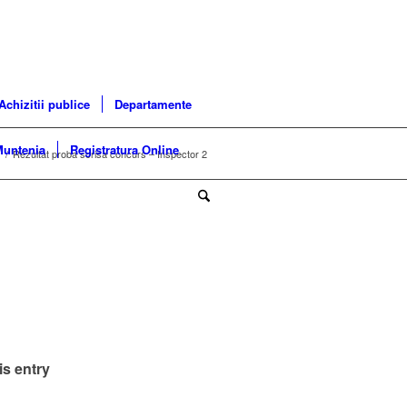
Achizitii publice
Departamente
Muntenia
Registratura Online
/
Rezultat proba scrisa concurs – Inspector 2
is entry