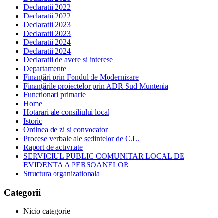
Declaratii 2022
Declaratii 2022
Declaratii 2023
Declaratii 2023
Declaratii 2024
Declaratii 2024
Declaratii de avere si interese
Departamente
Finanțări prin Fondul de Modernizare
Finanțările proiectelor prin ADR Sud Muntenia
Functionari primarie
Home
Hotarari ale consiliului local
Istoric
Ordinea de zi si convocator
Procese verbale ale sedintelor de C.L.
Raport de activitate
SERVICIUL PUBLIC COMUNITAR LOCAL DE
EVIDENTA A PERSOANELOR
Structura organizationala
Categorii
Nicio categorie