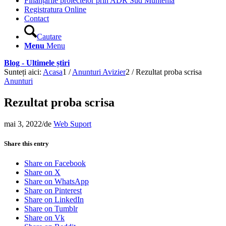
Finanțările proiectelor prin ADR Sud Muntenia
Registratura Online
Contact
Cautare
Menu
Menu
Blog - Ultimele știri
Sunteți aici:
Acasa
1
/
Anunturi Avizier
2
/
Rezultat proba scrisa
Anunturi
Rezultat proba scrisa
mai 3, 2022
/
de
Web Suport
Share this entry
Share on Facebook
Share on X
Share on WhatsApp
Share on Pinterest
Share on LinkedIn
Share on Tumblr
Share on Vk