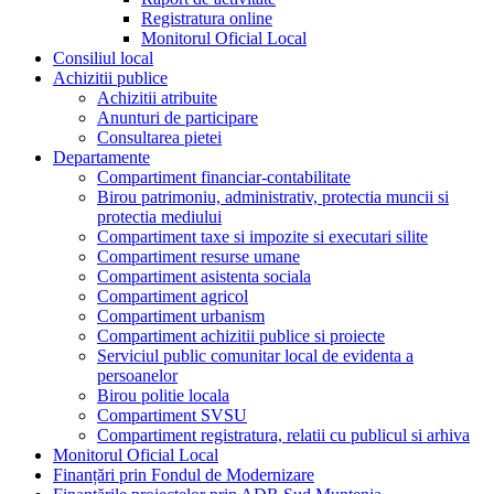
Registratura online
Monitorul Oficial Local
Consiliul local
Achizitii publice
Achizitii atribuite
Anunturi de participare
Consultarea pietei
Departamente
Compartiment financiar-contabilitate
Birou patrimoniu, administrativ, protectia muncii si
protectia mediului
Compartiment taxe si impozite si executari silite
Compartiment resurse umane
Compartiment asistenta sociala
Compartiment agricol
Compartiment urbanism
Compartiment achizitii publice si proiecte
Serviciul public comunitar local de evidenta a
persoanelor
Birou politie locala
Compartiment SVSU
Compartiment registratura, relatii cu publicul si arhiva
Monitorul Oficial Local
Finanțări prin Fondul de Modernizare