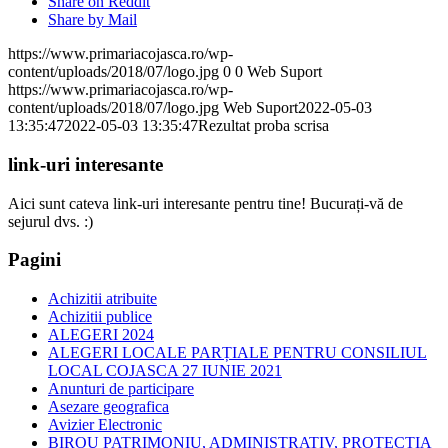
Share on Reddit
Share by Mail
https://www.primariacojasca.ro/wp-
content/uploads/2018/07/logo.jpg
0
0
Web Suport
https://www.primariacojasca.ro/wp-
content/uploads/2018/07/logo.jpg
Web Suport
2022-05-03
13:35:47
2022-05-03 13:35:47
Rezultat proba scrisa
link-uri interesante
Aici sunt cateva link-uri interesante pentru tine! Bucurați-vă de
sejurul dvs. :)
Pagini
Achizitii atribuite
Achizitii publice
ALEGERI 2024
ALEGERI LOCALE PARȚIALE PENTRU CONSILIUL
LOCAL COJASCA 27 IUNIE 2021
Anunturi de participare
Asezare geografica
Avizier Electronic
BIROU PATRIMONIU, ADMINISTRATIV, PROTECTIA