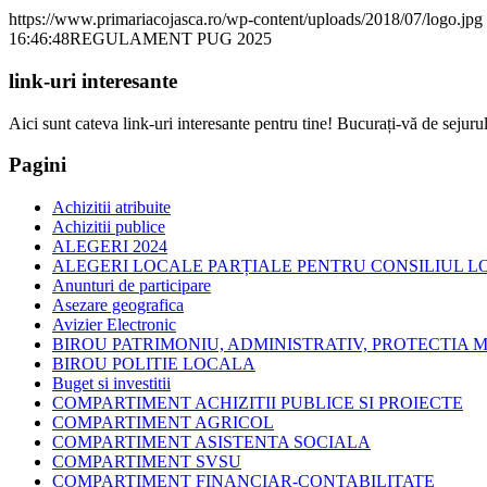
https://www.primariacojasca.ro/wp-content/uploads/2018/07/logo.jpg
16:46:48
REGULAMENT PUG 2025
link-uri interesante
Aici sunt cateva link-uri interesante pentru tine! Bucurați-vă de sejurul
Pagini
Achizitii atribuite
Achizitii publice
ALEGERI 2024
ALEGERI LOCALE PARȚIALE PENTRU CONSILIUL LOC
Anunturi de participare
Asezare geografica
Avizier Electronic
BIROU PATRIMONIU, ADMINISTRATIV, PROTECTIA M
BIROU POLITIE LOCALA
Buget si investitii
COMPARTIMENT ACHIZITII PUBLICE SI PROIECTE
COMPARTIMENT AGRICOL
COMPARTIMENT ASISTENTA SOCIALA
COMPARTIMENT SVSU
COMPARTIMENT FINANCIAR-CONTABILITATE