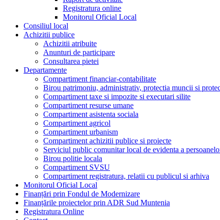
Registratura online
Monitorul Oficial Local
Consiliul local
Achizitii publice
Achizitii atribuite
Anunturi de participare
Consultarea pietei
Departamente
Compartiment financiar-contabilitate
Birou patrimoniu, administrativ, protectia muncii si prote
Compartiment taxe si impozite si executari silite
Compartiment resurse umane
Compartiment asistenta sociala
Compartiment agricol
Compartiment urbanism
Compartiment achizitii publice si proiecte
Serviciul public comunitar local de evidenta a persoanelo
Birou politie locala
Compartiment SVSU
Compartiment registratura, relatii cu publicul si arhiva
Monitorul Oficial Local
Finanțări prin Fondul de Modernizare
Finanțările proiectelor prin ADR Sud Muntenia
Registratura Online