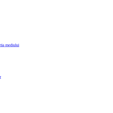
ctia mediului
r