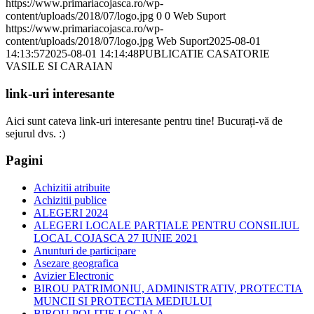
https://www.primariacojasca.ro/wp-
content/uploads/2018/07/logo.jpg
0
0
Web Suport
https://www.primariacojasca.ro/wp-
content/uploads/2018/07/logo.jpg
Web Suport
2025-08-01
14:13:57
2025-08-01 14:14:48
PUBLICATIE CASATORIE
VASILE SI CARAIAN
link-uri interesante
Aici sunt cateva link-uri interesante pentru tine! Bucurați-vă de
sejurul dvs. :)
Pagini
Achizitii atribuite
Achizitii publice
ALEGERI 2024
ALEGERI LOCALE PARȚIALE PENTRU CONSILIUL
LOCAL COJASCA 27 IUNIE 2021
Anunturi de participare
Asezare geografica
Avizier Electronic
BIROU PATRIMONIU, ADMINISTRATIV, PROTECTIA
MUNCII SI PROTECTIA MEDIULUI
BIROU POLITIE LOCALA