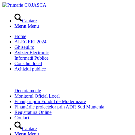
Cautare
Menu
Menu
Home
ALEGERI 2024
Ghiseul.ro
Avizier Electronic
Informatii Publice
Consiliul local
Achizitii publice
Departamente
Monitorul Oficial Local
Finanțări prin Fondul de Modernizare
Finanțările proiectelor prin ADR Sud Muntenia
Registratura Online
Contact
Cautare
Menu
Menu