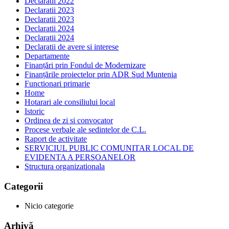
Declaratii 2022
Declaratii 2023
Declaratii 2023
Declaratii 2024
Declaratii 2024
Declaratii de avere si interese
Departamente
Finanțări prin Fondul de Modernizare
Finanțările proiectelor prin ADR Sud Muntenia
Functionari primarie
Home
Hotarari ale consiliului local
Istoric
Ordinea de zi si convocator
Procese verbale ale sedintelor de C.L.
Raport de activitate
SERVICIUL PUBLIC COMUNITAR LOCAL DE
EVIDENTA A PERSOANELOR
Structura organizationala
Categorii
Nicio categorie
Arhivă