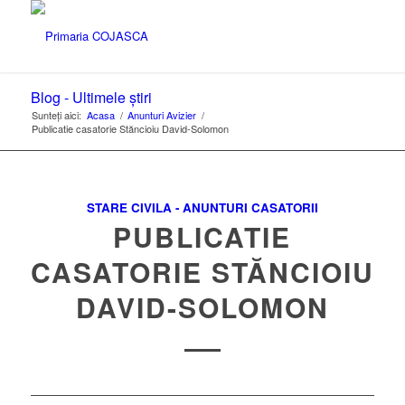
Blog - Ultimele știri
Sunteți aici:
Acasa
/
Anunturi Avizier
/
Publicatie casatorie Stăncioiu David-Solomon
STARE CIVILA - ANUNTURI CASATORII
PUBLICATIE
CASATORIE STĂNCIOIU
DAVID-SOLOMON