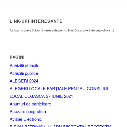
LINK-URI INTERESANTE
Aici sunt cateva link-uri interesante pentru tine! Bucurați-vă de sejurul dvs. :)
PAGINI
Achizitii atribuite
Achizitii publice
ALEGERI 2024
ALEGERI LOCALE PARȚIALE PENTRU CONSILIUL
LOCAL COJASCA 27 IUNIE 2021
Anunturi de participare
Asezare geografica
Avizier Electronic
BIROU PATRIMONIU, ADMINISTRATIV, PROTECTIA