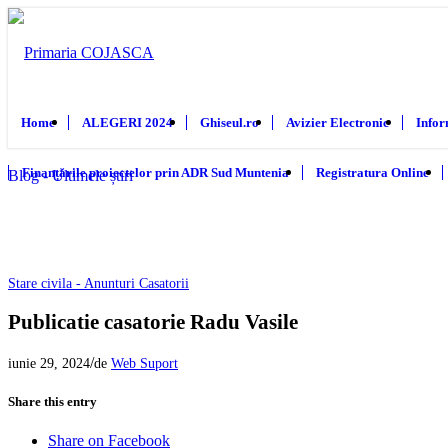
Home
ALEGERI 2024
Ghiseul.ro
Avizier Electronic
Infor
Finanțările proiectelor prin ADR Sud Muntenia
Registratura Online
Blog - Ultimele știri
Stare civila - Anunturi Casatorii
Publicatie casatorie Radu Vasile
/
iunie 29, 2024
de
Web Suport
Share this entry
Share on Facebook