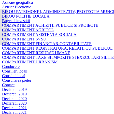
Asezare geografica
Avizier Electronic
BIROU PATRIMONIU, ADMINISTRATIV, PROTECTIA MUNCI
BIROU POLITIE LOCALA
Anunt Informare masuri de prevenire
Buget si investitii
pentru perioadele caniculare
COMPARTIMENT ACHIZITII PUBLICE SI PROIECTE
15.09.2023...
COMPARTIMENT AGRICOL
COMPARTIMENT ASISTENTA SOCIALA
COMPARTIMENT SVSU
COMPARTIMENT FINANCIAR-CONTABILITATE
COMPARTIMENT REGISTRATURA, RELATII CU PUBLICUL 
COMPARTIMENT RESURSE UMANE
COMPARTIMENT TAXE SI IMPOZITE SI EXECUTARI SILITE
COMPARTIMENT URBANISM
Conducere
Consilieri locali
Consiliul local
Consultarea pietei
Contact
Declaratii 2019
Declaratii 2019
Declaratii 2020
Declaratii 2020
Declaratii 2021
Declaratii 2021