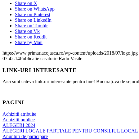
Share on X
Share on WhatsApp
Share on Pinterest
Share on LinkedIn
Share on Tumblr
Share on Vk
Share on Reddit
Share by Mail
https://www.primariacojasca.ro/wp-content/uploads/2018/07/logo.jpg
07:42:14
Publicatie casatorie Radu Vasile
LINK-URI INTERESANTE
Aici sunt cateva link-uri interesante pentru tine! Bucurați-vă de sejurul
PAGINI
Achizitii atribuite
Achizitii publice
ALEGERI 2024
ALEGERI LOCALE PARȚIALE PENTRU CONSILIUL LOCAL C
Anunturi de participare