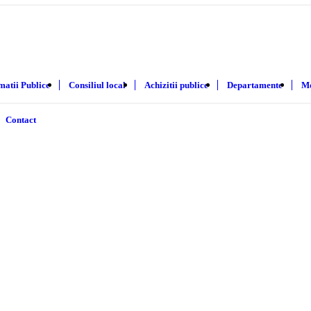
matii Publice
Consiliul local
Achizitii publice
Departamente
Mo
Contact