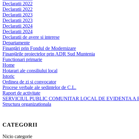
Declaratii 2022
Declaratii 2022
Declaratii 2023
Declaratii 2023
Declaratii 2024
Declaratii 2024
Declaratii de avere si interese
Departamente
Finanțări prin Fondul de Modernizare
Finanțările proiectelor prin ADR Sud Muntenia
Functionari primarie
Home
Hotarari ale consiliului local
Istoric
Ordinea de zi si convocator
Procese verbale ale sedintelor de C.L.
Raport de activitate
SERVICIUL PUBLIC COMUNITAR LOCAL DE EVIDENTA A
Structura organizationala
CATEGORII
Nicio categorie