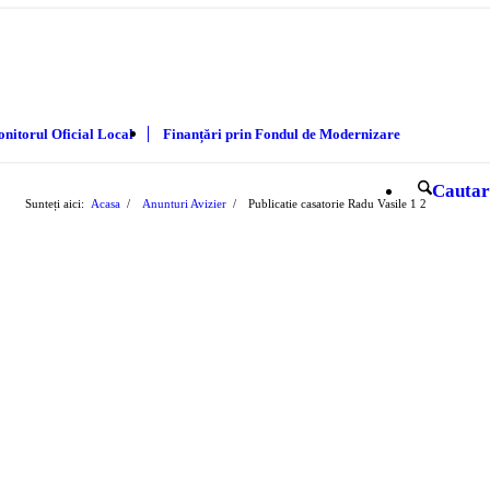
nitorul Oficial Local
Finanțări prin Fondul de Modernizare
Cautar
Sunteți aici:
Acasa
/
Anunturi Avizier
/
Publicatie casatorie Radu Vasile
1
2