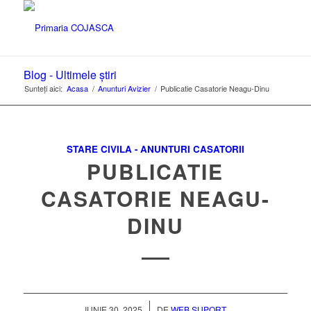
Blog - Ultimele știri
Sunteți aici:
Acasa
/
Anunturi Avizier
/
Publicatie Casatorie Neagu-Dinu
STARE CIVILA - ANUNTURI CASATORII
PUBLICATIE
CASATORIE NEAGU-
DINU
/
IUNIE 30, 2025
DE
WEB SUPORT