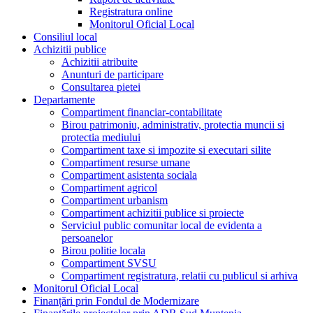
Registratura online
Monitorul Oficial Local
Consiliul local
Achizitii publice
Achizitii atribuite
Anunturi de participare
Consultarea pietei
Departamente
Compartiment financiar-contabilitate
Birou patrimoniu, administrativ, protectia muncii si
protectia mediului
Compartiment taxe si impozite si executari silite
Compartiment resurse umane
Compartiment asistenta sociala
Compartiment agricol
Compartiment urbanism
Compartiment achizitii publice si proiecte
Serviciul public comunitar local de evidenta a
persoanelor
Birou politie locala
Compartiment SVSU
Compartiment registratura, relatii cu publicul si arhiva
Monitorul Oficial Local
Finanțări prin Fondul de Modernizare