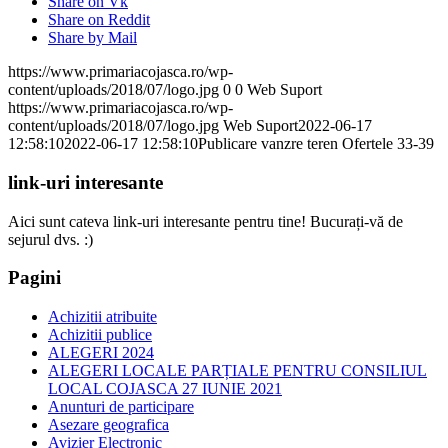
Share on Vk
Share on Reddit
Share by Mail
https://www.primariacojasca.ro/wp-
content/uploads/2018/07/logo.jpg
0
0
Web Suport
https://www.primariacojasca.ro/wp-
content/uploads/2018/07/logo.jpg
Web Suport
2022-06-17
12:58:10
2022-06-17 12:58:10
Publicare vanzre teren Ofertele 33-39
link-uri interesante
Aici sunt cateva link-uri interesante pentru tine! Bucurați-vă de
sejurul dvs. :)
Pagini
Achizitii atribuite
Achizitii publice
ALEGERI 2024
ALEGERI LOCALE PARȚIALE PENTRU CONSILIUL
LOCAL COJASCA 27 IUNIE 2021
Anunturi de participare
Asezare geografica
Avizier Electronic