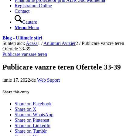
Finanțările proiectelor prin ADR Sud Muntenia
Registratura Online
Contact
Cautare
Menu
Menu
Blog - Ultimele știri
Sunteți aici:
Acasa
1
/
Anunturi Avizier
2
/
Publicare vanzre teren
Ofertele 33-39
Publicare vanzare teren
Publicare vanzre teren Ofertele 33-39
iunie 17, 2022
/
de
Web Suport
Share this entry
Share on Facebook
Share on X
Share on WhatsApp
Share on Pinterest
Share on LinkedIn
Share on Tumblr