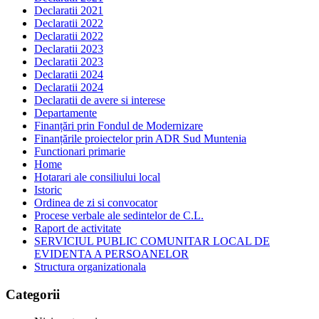
Declaratii 2021
Declaratii 2022
Declaratii 2022
Declaratii 2023
Declaratii 2023
Declaratii 2024
Declaratii 2024
Declaratii de avere si interese
Departamente
Finanțări prin Fondul de Modernizare
Finanțările proiectelor prin ADR Sud Muntenia
Functionari primarie
Home
Hotarari ale consiliului local
Istoric
Ordinea de zi si convocator
Procese verbale ale sedintelor de C.L.
Raport de activitate
SERVICIUL PUBLIC COMUNITAR LOCAL DE
EVIDENTA A PERSOANELOR
Structura organizationala
Categorii