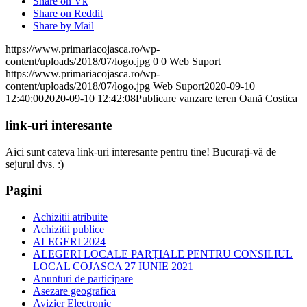
Share on Vk
Share on Reddit
Share by Mail
https://www.primariacojasca.ro/wp-
content/uploads/2018/07/logo.jpg
0
0
Web Suport
https://www.primariacojasca.ro/wp-
content/uploads/2018/07/logo.jpg
Web Suport
2020-09-10
12:40:00
2020-09-10 12:42:08
Publicare vanzare teren Oană Costica
link-uri interesante
Aici sunt cateva link-uri interesante pentru tine! Bucurați-vă de
sejurul dvs. :)
Pagini
Achizitii atribuite
Achizitii publice
ALEGERI 2024
ALEGERI LOCALE PARȚIALE PENTRU CONSILIUL
LOCAL COJASCA 27 IUNIE 2021
Anunturi de participare
Asezare geografica
Avizier Electronic