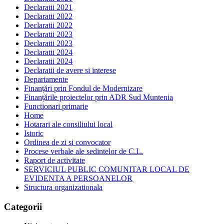
Declaratii 2021
Declaratii 2022
Declaratii 2022
Declaratii 2023
Declaratii 2023
Declaratii 2024
Declaratii 2024
Declaratii de avere si interese
Departamente
Finanțări prin Fondul de Modernizare
Finanțările proiectelor prin ADR Sud Muntenia
Functionari primarie
Home
Hotarari ale consiliului local
Istoric
Ordinea de zi si convocator
Procese verbale ale sedintelor de C.L.
Raport de activitate
SERVICIUL PUBLIC COMUNITAR LOCAL DE
EVIDENTA A PERSOANELOR
Structura organizationala
Categorii