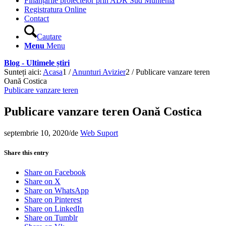
Finanțările proiectelor prin ADR Sud Muntenia
Registratura Online
Contact
Cautare
Menu
Menu
Blog - Ultimele știri
Sunteți aici:
Acasa
1
/
Anunturi Avizier
2
/
Publicare vanzare teren
Oană Costica
Publicare vanzare teren
Publicare vanzare teren Oană Costica
septembrie 10, 2020
/
de
Web Suport
Share this entry
Share on Facebook
Share on X
Share on WhatsApp
Share on Pinterest
Share on LinkedIn
Share on Tumblr