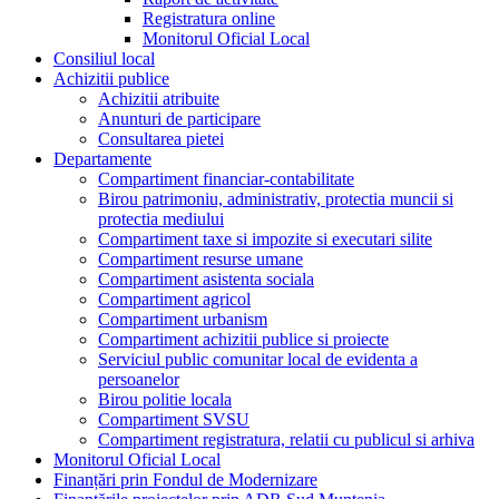
Registratura online
Monitorul Oficial Local
Consiliul local
Achizitii publice
Achizitii atribuite
Anunturi de participare
Consultarea pietei
Departamente
Compartiment financiar-contabilitate
Birou patrimoniu, administrativ, protectia muncii si
protectia mediului
Compartiment taxe si impozite si executari silite
Compartiment resurse umane
Compartiment asistenta sociala
Compartiment agricol
Compartiment urbanism
Compartiment achizitii publice si proiecte
Serviciul public comunitar local de evidenta a
persoanelor
Birou politie locala
Compartiment SVSU
Compartiment registratura, relatii cu publicul si arhiva
Monitorul Oficial Local
Finanțări prin Fondul de Modernizare