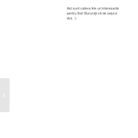
Aici sunt cateva link-uri interesante
pentru tine! Bucurați-vă de sejurul
dvs. :)
Publicare vanzare teren Ion Maria