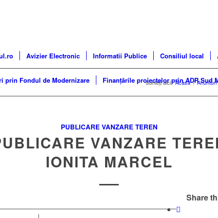
ul.ro
Avizier Electronic
Informatii Publice
Consiliul local
ri prin Fondul de Modernizare
Finanțările proiectelor prin ADR Sud 
Sunteți aici:
Acasa
/
Anunturi 
PUBLICARE VANZARE TEREN
PUBLICARE VANZARE TERE
IONITA MARCEL
Share th