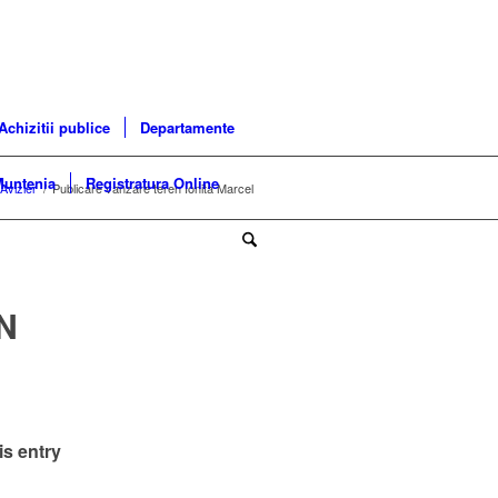
Achizitii publice
Departamente
Muntenia
Registratura Online
Avizier
/
Publicare vanzare teren Ionita Marcel
N
is entry