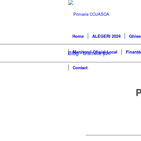
Home
ALEGERI 2024
Ghise
Monitorul Oficial Local
Finanță
Blog - Ultimele știri
Contact