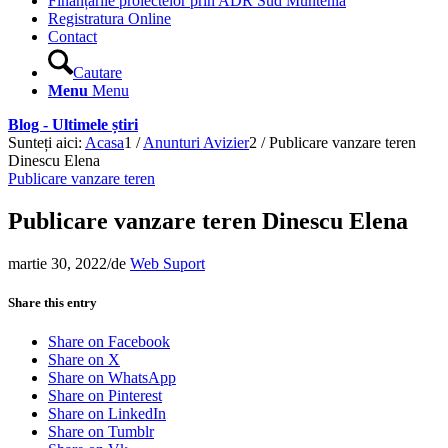
Finanțările proiectelor prin ADR Sud Muntenia
Registratura Online
Contact
Cautare
Menu
Menu
Blog - Ultimele știri
Sunteți aici:
Acasa
1
/
Anunturi Avizier
2
/
Publicare vanzare teren
Dinescu Elena
Publicare vanzare teren
Publicare vanzare teren Dinescu Elena
martie 30, 2022
/
de
Web Suport
Share this entry
Share on Facebook
Share on X
Share on WhatsApp
Share on Pinterest
Share on LinkedIn
Share on Tumblr