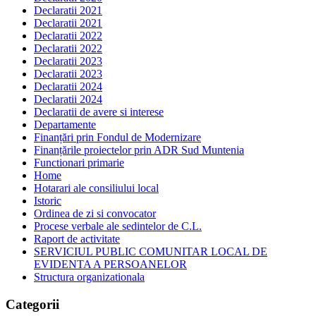
Declaratii 2021
Declaratii 2021
Declaratii 2022
Declaratii 2022
Declaratii 2023
Declaratii 2023
Declaratii 2024
Declaratii 2024
Declaratii de avere si interese
Departamente
Finanțări prin Fondul de Modernizare
Finanțările proiectelor prin ADR Sud Muntenia
Functionari primarie
Home
Hotarari ale consiliului local
Istoric
Ordinea de zi si convocator
Procese verbale ale sedintelor de C.L.
Raport de activitate
SERVICIUL PUBLIC COMUNITAR LOCAL DE
EVIDENTA A PERSOANELOR
Structura organizationala
Categorii