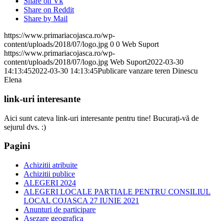
Share on Vk
Share on Reddit
Share by Mail
https://www.primariacojasca.ro/wp-
content/uploads/2018/07/logo.jpg
0
0
Web Suport
https://www.primariacojasca.ro/wp-
content/uploads/2018/07/logo.jpg
Web Suport
2022-03-30
14:13:45
2022-03-30 14:13:45
Publicare vanzare teren Dinescu
Elena
link-uri interesante
Aici sunt cateva link-uri interesante pentru tine! Bucurați-vă de
sejurul dvs. :)
Pagini
Achizitii atribuite
Achizitii publice
ALEGERI 2024
ALEGERI LOCALE PARȚIALE PENTRU CONSILIUL
LOCAL COJASCA 27 IUNIE 2021
Anunturi de participare
Asezare geografica