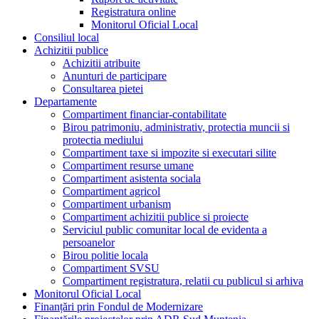
Registratura online
Monitorul Oficial Local
Consiliul local
Achizitii publice
Achizitii atribuite
Anunturi de participare
Consultarea pietei
Departamente
Compartiment financiar-contabilitate
Birou patrimoniu, administrativ, protectia muncii si
protectia mediului
Compartiment taxe si impozite si executari silite
Compartiment resurse umane
Compartiment asistenta sociala
Compartiment agricol
Compartiment urbanism
Compartiment achizitii publice si proiecte
Serviciul public comunitar local de evidenta a
persoanelor
Birou politie locala
Compartiment SVSU
Compartiment registratura, relatii cu publicul si arhiva
Monitorul Oficial Local
Finanțări prin Fondul de Modernizare