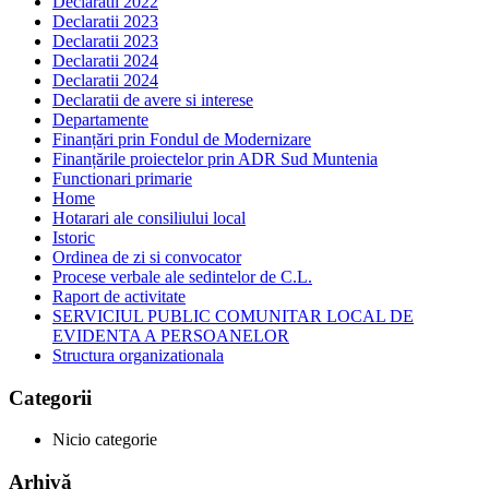
Declaratii 2022
Declaratii 2023
Declaratii 2023
Declaratii 2024
Declaratii 2024
Declaratii de avere si interese
Departamente
Finanțări prin Fondul de Modernizare
Finanțările proiectelor prin ADR Sud Muntenia
Functionari primarie
Home
Hotarari ale consiliului local
Istoric
Ordinea de zi si convocator
Procese verbale ale sedintelor de C.L.
Raport de activitate
SERVICIUL PUBLIC COMUNITAR LOCAL DE
EVIDENTA A PERSOANELOR
Structura organizationala
Categorii
Nicio categorie
Arhivă