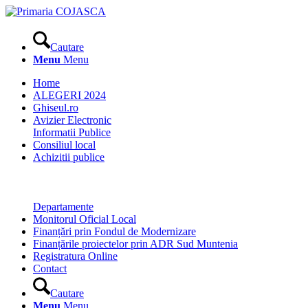
Cautare
Menu
Menu
Home
ALEGERI 2024
Ghiseul.ro
Avizier Electronic
Informatii Publice
Consiliul local
Achizitii publice
Departamente
Monitorul Oficial Local
Finanțări prin Fondul de Modernizare
Finanțările proiectelor prin ADR Sud Muntenia
Registratura Online
Contact
Cautare
Menu
Menu