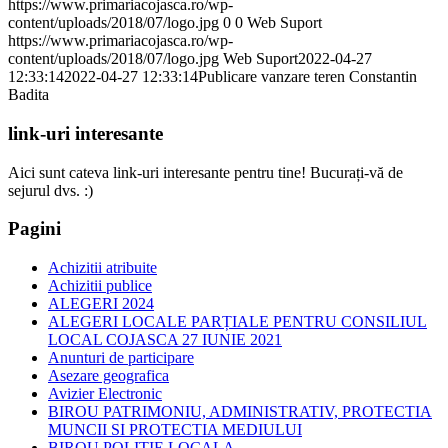
https://www.primariacojasca.ro/wp-
content/uploads/2018/07/logo.jpg
0
0
Web Suport
https://www.primariacojasca.ro/wp-
content/uploads/2018/07/logo.jpg
Web Suport
2022-04-27
12:33:14
2022-04-27 12:33:14
Publicare vanzare teren Constantin
Badita
link-uri interesante
Aici sunt cateva link-uri interesante pentru tine! Bucurați-vă de
sejurul dvs. :)
Pagini
Achizitii atribuite
Achizitii publice
ALEGERI 2024
ALEGERI LOCALE PARȚIALE PENTRU CONSILIUL
LOCAL COJASCA 27 IUNIE 2021
Anunturi de participare
Asezare geografica
Avizier Electronic
BIROU PATRIMONIU, ADMINISTRATIV, PROTECTIA
MUNCII SI PROTECTIA MEDIULUI
BIROU POLITIE LOCALA