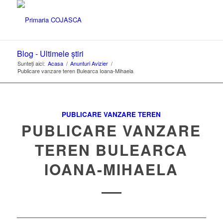
Blog - Ultimele știri
Sunteți aici:
Acasa
/
Anunturi Avizier
/
Publicare vanzare teren Bulearca Ioana-Mihaela
PUBLICARE VANZARE TEREN
PUBLICARE VANZARE
TEREN BULEARCA
IOANA-MIHAELA