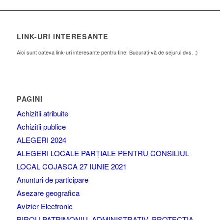
LINK-URI INTERESANTE
Aici sunt cateva link-uri interesante pentru tine! Bucurați-vă de sejurul dvs. :)
PAGINI
Achizitii atribuite
Achizitii publice
ALEGERI 2024
ALEGERI LOCALE PARȚIALE PENTRU CONSILIUL
LOCAL COJASCA 27 IUNIE 2021
Anunturi de participare
Asezare geografica
Avizier Electronic
BIROU PATRIMONIU, ADMINISTRATIV, PROTECTIA