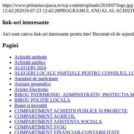
https://www.primariacojasca.ro/wp-content/uploads/2018/07/logo.jpg
12:42:28
2019-07-23 12:42:28
PROGRAMUL ANUAL AL ACHIZITI
link-uri interesante
Aici sunt cateva link-uri interesante pentru tine! Bucurați-vă de sejurul
Pagini
Achizitii atribuite
Achizitii publice
ALEGERI 2024
ALEGERI LOCALE PARȚIALE PENTRU CONSILIUL LOC
Anunturi de participare
Asezare geografica
Avizier Electronic
BIROU PATRIMONIU, ADMINISTRATIV, PROTECTIA M
BIROU POLITIE LOCALA
Buget si investitii
COMPARTIMENT ACHIZITII PUBLICE SI PROIECTE
COMPARTIMENT AGRICOL
COMPARTIMENT ASISTENTA SOCIALA
COMPARTIMENT SVSU
COMPARTIMENT FINANCIAR-CONTABILITATE