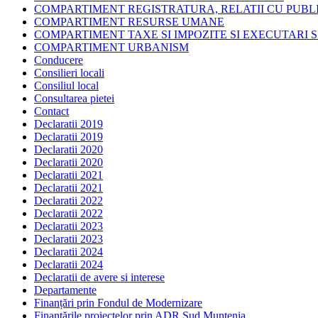
COMPARTIMENT REGISTRATURA, RELATII CU PUBLI
COMPARTIMENT RESURSE UMANE
COMPARTIMENT TAXE SI IMPOZITE SI EXECUTARI S
COMPARTIMENT URBANISM
Conducere
Consilieri locali
Consiliul local
Consultarea pietei
Contact
Declaratii 2019
Declaratii 2019
Declaratii 2020
Declaratii 2020
Declaratii 2021
Declaratii 2021
Declaratii 2022
Declaratii 2022
Declaratii 2023
Declaratii 2023
Declaratii 2024
Declaratii 2024
Declaratii de avere si interese
Departamente
Finanțări prin Fondul de Modernizare
Finanțările proiectelor prin ADR Sud Muntenia