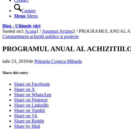
Contact
Cautare
Menu
Menu
Blog - Ultimele știri
Sunteți aici:
Acasa
1
/
Anunturi Avizier
2
/
PROGRAMUL ANUAL AL 
Compartiment achizitii publice si proiecte
PROGRAMUL ANUAL AL ACHIZITIILO
iulie 23, 2019
/
de
Primaria Cojasca Mihaela
Share this entry
Share on Facebook
Share on X
Share on WhatsApp
Share on Pinterest
Share on LinkedIn
Share on Tumblr
Share on Vk
Share on Reddit
Share by Mail