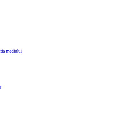
ctia mediului
r