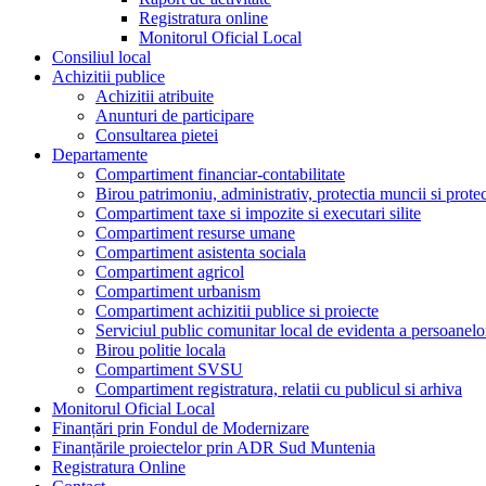
Registratura online
Monitorul Oficial Local
Consiliul local
Achizitii publice
Achizitii atribuite
Anunturi de participare
Consultarea pietei
Departamente
Compartiment financiar-contabilitate
Birou patrimoniu, administrativ, protectia muncii si prote
Compartiment taxe si impozite si executari silite
Compartiment resurse umane
Compartiment asistenta sociala
Compartiment agricol
Compartiment urbanism
Compartiment achizitii publice si proiecte
Serviciul public comunitar local de evidenta a persoanelo
Birou politie locala
Compartiment SVSU
Compartiment registratura, relatii cu publicul si arhiva
Monitorul Oficial Local
Finanțări prin Fondul de Modernizare
Finanțările proiectelor prin ADR Sud Muntenia
Registratura Online