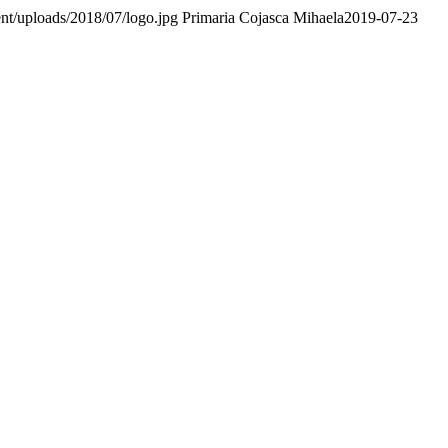
nt/uploads/2018/07/logo.jpg
Primaria Cojasca Mihaela
2019-07-23