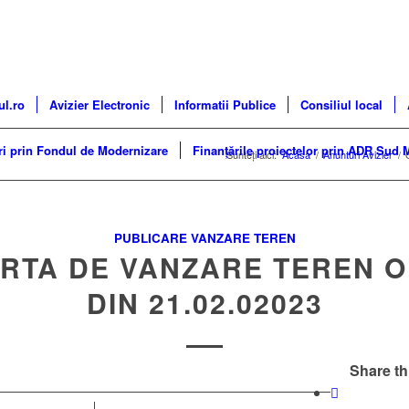
ul.ro
Avizier Electronic
Informatii Publice
Consiliul local
ri prin Fondul de Modernizare
Finanțările proiectelor prin ADR Sud 
Sunteți aici:
Acasa
/
Anunturi Avizier
/
PUBLICARE VANZARE TEREN
RTA DE VANZARE TEREN O
DIN 21.02.02023
Share th