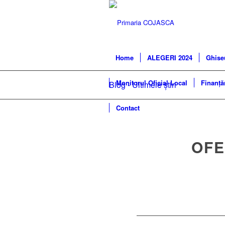
Home
ALEGERI 2024
Ghise
Monitorul Oficial Local
Finanță
Blog - Ultimele știri
Contact
OFE