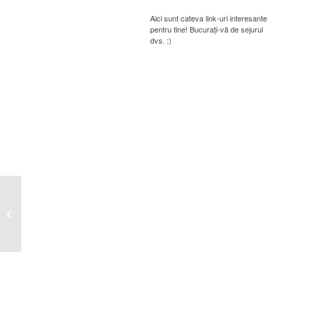
Aici sunt cateva link-uri interesante
pentru tine! Bucurați-vă de sejurul
dvs. :)
SITUATIA ACTIVELOR SI
DATORIILOR 31.12.2022