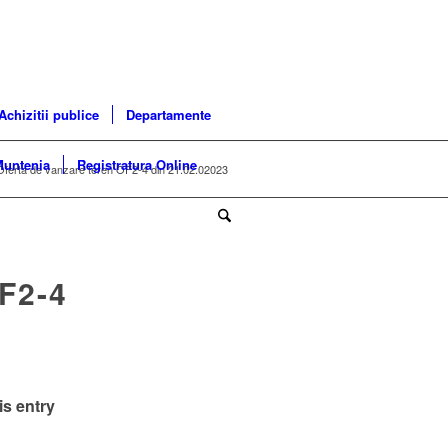
Achizitii publice
Departamente
Muntenia
Registratura Online
Oferta de vanzare teren OF2-4 din 21.02.02023
F2-4
is entry