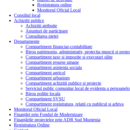
Registratura online
Monitorul Oficial Local
Consiliul local
Achizitii publice
Achizitii atribuite
Anunturi de participare
Consultarea pietei
Departamente
Compartiment financiar-contabilitate
Birou patrimoniu, administrativ, protectia muncii si prote
Compartiment taxe si impozite si executari silite
Compartiment resurse umane
Compartiment asistenta sociala
Compartiment agricol
Compartiment urbanism
Compartiment achizitii publice si proiecte
Serviciul public comunitar local de evidenta a persoanelo
Birou politie locala
Compartiment SVSU
Compartiment registratura, relatii cu publicul si arhiva
Monitorul Oficial Local
Finanțări prin Fondul de Modernizare
Finanțările proiectelor prin ADR Sud Muntenia
Registratura Online