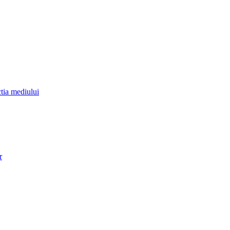
ctia mediului
r