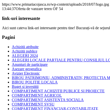
https://www.primariacojasca.ro/wp-content/uploads/2018/07/logo.jpg
13:44:37
Oferta de vanzare teren OF 54
link-uri interesante
Aici sunt cateva link-uri interesante pentru tine! Bucurați-vă de sejurul
Pagini
Achizitii atribuite
Achizitii publice
ALEGERI 2024
ALEGERI LOCALE PARȚIALE PENTRU CONSILIUL LOC
Anunturi de participare
Asezare geografica
Avizier Electronic
BIROU PATRIMONIU, ADMINISTRATIV, PROTECTIA M
BIROU POLITIE LOCALA
Buget si investitii
COMPARTIMENT ACHIZITII PUBLICE SI PROIECTE
COMPARTIMENT AGRICOL
COMPARTIMENT ASISTENTA SOCIALA
COMPARTIMENT SVSU
COMPARTIMENT FINANCIAR-CONTABILITATE