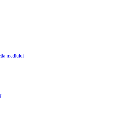
ctia mediului
r