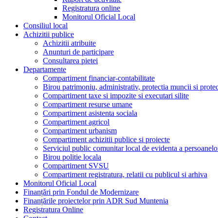
Registratura online
Monitorul Oficial Local
Consiliul local
Achizitii publice
Achizitii atribuite
Anunturi de participare
Consultarea pietei
Departamente
Compartiment financiar-contabilitate
Birou patrimoniu, administrativ, protectia muncii si prote
Compartiment taxe si impozite si executari silite
Compartiment resurse umane
Compartiment asistenta sociala
Compartiment agricol
Compartiment urbanism
Compartiment achizitii publice si proiecte
Serviciul public comunitar local de evidenta a persoanelo
Birou politie locala
Compartiment SVSU
Compartiment registratura, relatii cu publicul si arhiva
Monitorul Oficial Local
Finanțări prin Fondul de Modernizare
Finanțările proiectelor prin ADR Sud Muntenia
Registratura Online