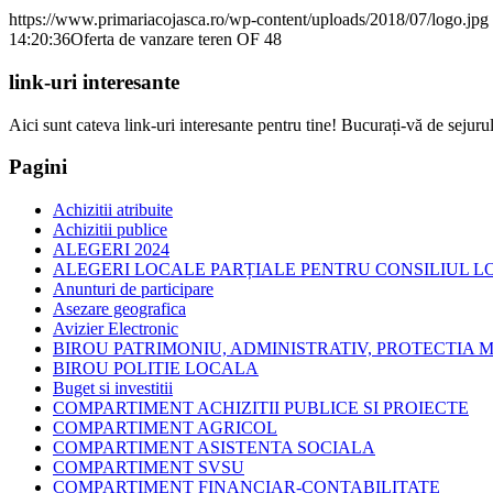
https://www.primariacojasca.ro/wp-content/uploads/2018/07/logo.jpg
14:20:36
Oferta de vanzare teren OF 48
link-uri interesante
Aici sunt cateva link-uri interesante pentru tine! Bucurați-vă de sejurul
Pagini
Achizitii atribuite
Achizitii publice
ALEGERI 2024
ALEGERI LOCALE PARȚIALE PENTRU CONSILIUL LOC
Anunturi de participare
Asezare geografica
Avizier Electronic
BIROU PATRIMONIU, ADMINISTRATIV, PROTECTIA M
BIROU POLITIE LOCALA
Buget si investitii
COMPARTIMENT ACHIZITII PUBLICE SI PROIECTE
COMPARTIMENT AGRICOL
COMPARTIMENT ASISTENTA SOCIALA
COMPARTIMENT SVSU
COMPARTIMENT FINANCIAR-CONTABILITATE