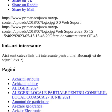
Share on Vk
Share on Reddit
Share by Mail
https://www.primariacojasca.ro/wp-
content/uploads/2018/07/logo.jpg
0
0
Web Suport
https://www.primariacojasca.ro/wp-
content/uploads/2018/07/logo.jpg
Web Suport
2023-05-15
15:46:29
2023-05-15 15:46:29
Oferta de vanzare teren OF 45
link-uri interesante
Aici sunt cateva link-uri interesante pentru tine! Bucurați-vă de
sejurul dvs. :)
Pagini
Achizitii atribuite
Achizitii publice
ALEGERI 2024
ALEGERI LOCALE PARȚIALE PENTRU CONSILIUL
LOCAL COJASCA 27 IUNIE 2021
Anunturi de participare
Asezare geografica
Avizier Electronic