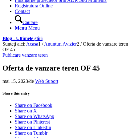
Finanțările proiectelor prin ADR Sud Muntenia
Registratura Online
Contact
Cautare
Menu
Menu
Blog - Ultimele știri
Sunteți aici:
Acasa
1
/
Anunturi Avizier
2
/
Oferta de vanzare teren
OF 45
Publicare vanzare teren
Oferta de vanzare teren OF 45
mai 15, 2023
/
de
Web Suport
Share this entry
Share on Facebook
Share on X
Share on WhatsApp
Share on Pinterest
Share on LinkedIn
Share on Tumblr