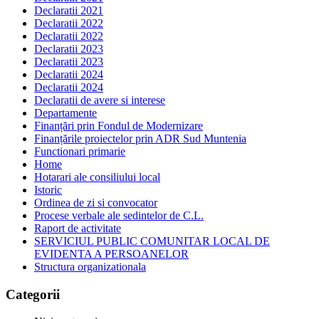
Declaratii 2021
Declaratii 2022
Declaratii 2022
Declaratii 2023
Declaratii 2023
Declaratii 2024
Declaratii 2024
Declaratii de avere si interese
Departamente
Finanțări prin Fondul de Modernizare
Finanțările proiectelor prin ADR Sud Muntenia
Functionari primarie
Home
Hotarari ale consiliului local
Istoric
Ordinea de zi si convocator
Procese verbale ale sedintelor de C.L.
Raport de activitate
SERVICIUL PUBLIC COMUNITAR LOCAL DE
EVIDENTA A PERSOANELOR
Structura organizationala
Categorii