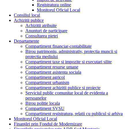
Registratura online
Monitorul Oficial Local
Consiliul local
Achizitii publice
Achizitii atribuite
Anunturi de participare
Consultarea pietei
Departamente
Compartiment financiar-contabilitate
Birou patrimoniu, administrativ, protectia muncii si
protectia mediului
Compartiment taxe si impozite si executari silite
Compartiment resurse umane
Compartiment asistenta sociala
Compartiment agricol
Compartiment urbanism
Compartiment achizitii publice si proiecte
Serviciul public comunitar local de evidenta a
persoanelor
Birou politie locala
Compartiment SVSU
Compartiment registratura, relatii cu publicul si arhiva
Monitorul Oficial Local
Finanțări prin Fondul de Modernizare