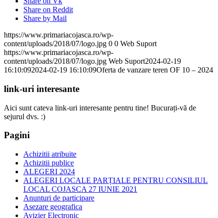
Share on Vk
Share on Reddit
Share by Mail
https://www.primariacojasca.ro/wp-
content/uploads/2018/07/logo.jpg
0
0
Web Suport
https://www.primariacojasca.ro/wp-
content/uploads/2018/07/logo.jpg
Web Suport
2024-02-19
16:10:09
2024-02-19 16:10:09
Oferta de vanzare teren OF 10 – 2024
link-uri interesante
Aici sunt cateva link-uri interesante pentru tine! Bucurați-vă de
sejurul dvs. :)
Pagini
Achizitii atribuite
Achizitii publice
ALEGERI 2024
ALEGERI LOCALE PARȚIALE PENTRU CONSILIUL
LOCAL COJASCA 27 IUNIE 2021
Anunturi de participare
Asezare geografica
Avizier Electronic