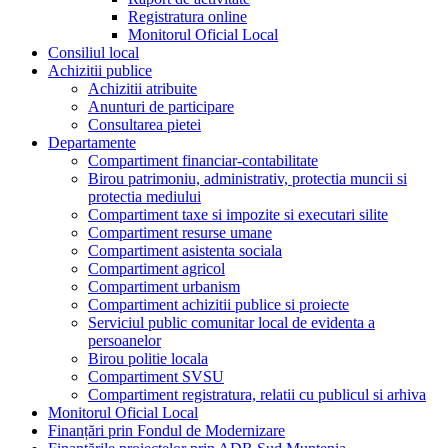
Registratura online
Monitorul Oficial Local
Consiliul local
Achizitii publice
Achizitii atribuite
Anunturi de participare
Consultarea pietei
Departamente
Compartiment financiar-contabilitate
Birou patrimoniu, administrativ, protectia muncii si
protectia mediului
Compartiment taxe si impozite si executari silite
Compartiment resurse umane
Compartiment asistenta sociala
Compartiment agricol
Compartiment urbanism
Compartiment achizitii publice si proiecte
Serviciul public comunitar local de evidenta a
persoanelor
Birou politie locala
Compartiment SVSU
Compartiment registratura, relatii cu publicul si arhiva
Monitorul Oficial Local
Finanțări prin Fondul de Modernizare