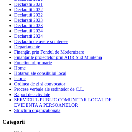
Declaratii 2021
Declaratii 2022
Declaratii 2022
Declaratii 2023
Declaratii 2023
Declaratii 2024
Declaratii 2024
Declaratii de avere si interese
Departamente
Finanțări prin Fondul de Modernizare
Finanțările proiectelor prin ADR Sud Muntenia
Functionari primarie
Home
Hotarari ale consiliului local
Istoric
Ordinea de zi si convocator
Procese verbale ale sedintelor de C.L.
Raport de activitate
SERVICIUL PUBLIC COMUNITAR LOCAL DE
EVIDENTA A PERSOANELOR
Structura organizationala
Categorii