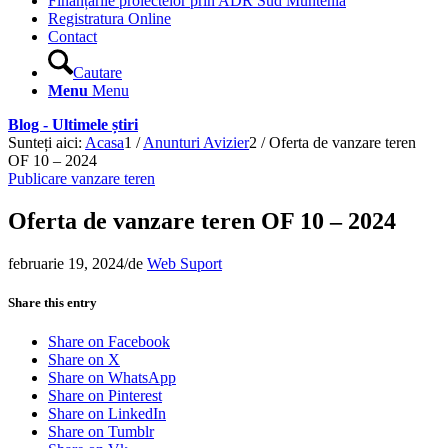
Finanțările proiectelor prin ADR Sud Muntenia
Registratura Online
Contact
Cautare
Menu
Menu
Blog - Ultimele știri
Sunteți aici:
Acasa
1
/
Anunturi Avizier
2
/
Oferta de vanzare teren
OF 10 – 2024
Publicare vanzare teren
Oferta de vanzare teren OF 10 – 2024
februarie 19, 2024
/
de
Web Suport
Share this entry
Share on Facebook
Share on X
Share on WhatsApp
Share on Pinterest
Share on LinkedIn
Share on Tumblr