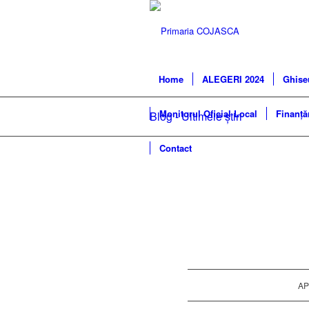
Home
ALEGERI 2024
Ghise
Monitorul Oficial Local
Finanță
Blog - Ultimele știri
Contact
AP