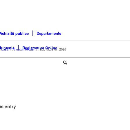
Achizitii publice
Departamente
Muntenia
Registratura Online
Acasa
/
Anunturi Avizier
/
HCL Nr.39 din 2026
is entry