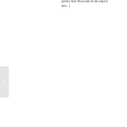
pentru tine! Bucurați-vă de sejurul
dvs. :)
Avocatul poporului – 22 Aprilie 2026