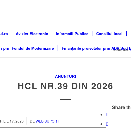
ul.ro
Avizier Electronic
Informatii Publice
Consiliul local
ri prin Fondul de Modernizare
Finanțările proiectelor prin ADR Sud 
Sunteți aici:
ANUNTURI
HCL NR.39 DIN 2026
Share th
/
RILIE 17, 2026
DE
WEB SUPORT