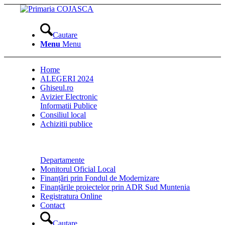
Cautare
Menu
Menu
Home
ALEGERI 2024
Ghiseul.ro
Avizier Electronic
Informatii Publice
Consiliul local
Achizitii publice
Departamente
Monitorul Oficial Local
Finanțări prin Fondul de Modernizare
Finanțările proiectelor prin ADR Sud Muntenia
Registratura Online
Contact
Cautare