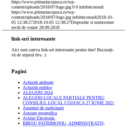
https://www.primariacojasca.ro/wp-
content/uploads/2018/07/logo.jpg
0
0
infobitconsult
https://www.primariacojasca.ro/wp-
content/uploads/2018/07/logo.jpg
infobitconsult
2018-10-
05 12:38:27
2018-10-05 12:38:27
Dispozitie si numerotare
sectii de votare 28.09.2018
link-uri interesante
Aici sunt cateva link-uri interesante pentru tine! Bucurați-
vă de sejurul dvs. :)
Pagini
Achizitii atribuite
Achizitii publice
ALEGERI 2024
ALEGERI LOCALE PARȚIALE PENTRU
CONSILIUL LOCAL COJASCA 27 IUNIE 2021
Anunturi de participare
Asezare geografica
Avizier Electronic
BIROU PATRIMONIU, ADMINISTRATIV,