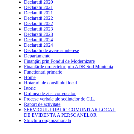
Declaratii 2020
Declaratii 2021
Declaratii 2021
Declaratii 2022
Declaratii 2022
Declaratii 2023
Declaratii 2023
Declaratii 2024
Declaratii 2024
Declaratii de avere si interese
Departamente
Finanțări prin Fondul de Modernizare
Finanțările proiectelor prin ADR Sud Muntenia
Functionari primarie
Home
Hotarari ale consiliului local
Istoric
Ordinea de zi si convocator
Procese verbale ale sedintelor de C.L.
Raport de activitate
SERVICIUL PUBLIC COMUNITAR LOCAL
DE EVIDENTA A PERSOANELOR
Structura organizationala