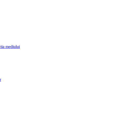
ctia mediului
r