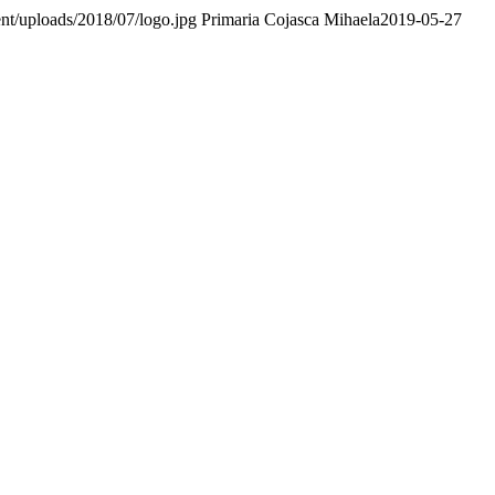
nt/uploads/2018/07/logo.jpg
Primaria Cojasca Mihaela
2019-05-27