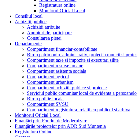
Registratura online
Monitorul Oficial Local
Consiliul local
Achizitii publice
Achizitii atribuite
Anunturi de participare
Consultarea pietei
Departamente
Compartiment financiar-contabilitate
Birou patrimoniu, administrativ, protectia muncii si prote
Compartiment taxe si impozite si executari silite
Compartiment resurse umane
Compartiment asistenta sociala
Compartiment agricol
Compartiment urbanism
Compartiment achizitii publice si proiecte
Serviciul public comunitar local de evidenta a persoanelo
Birou politie locala
Compartiment SVSU
Compartiment registratura, relatii cu publicul si arhiva
Monitorul Oficial Local
Finanțări prin Fondul de Modernizare
Finanțările proiectelor prin ADR Sud Muntenia
Registratura Online