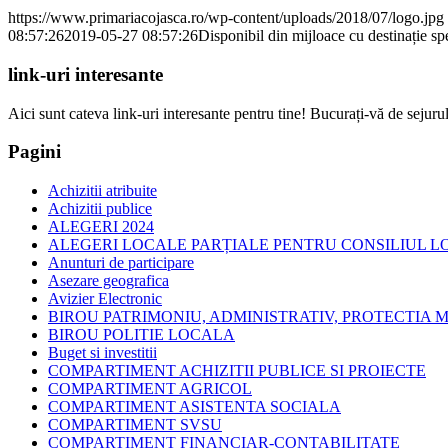
https://www.primariacojasca.ro/wp-content/uploads/2018/07/logo.jpg
08:57:26
2019-05-27 08:57:26
Disponibil din mijloace cu destinație s
link-uri interesante
Aici sunt cateva link-uri interesante pentru tine! Bucurați-vă de sejurul
Pagini
Achizitii atribuite
Achizitii publice
ALEGERI 2024
ALEGERI LOCALE PARȚIALE PENTRU CONSILIUL LOC
Anunturi de participare
Asezare geografica
Avizier Electronic
BIROU PATRIMONIU, ADMINISTRATIV, PROTECTIA M
BIROU POLITIE LOCALA
Buget si investitii
COMPARTIMENT ACHIZITII PUBLICE SI PROIECTE
COMPARTIMENT AGRICOL
COMPARTIMENT ASISTENTA SOCIALA
COMPARTIMENT SVSU
COMPARTIMENT FINANCIAR-CONTABILITATE