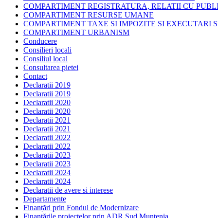
COMPARTIMENT REGISTRATURA, RELATII CU PUBLI
COMPARTIMENT RESURSE UMANE
COMPARTIMENT TAXE SI IMPOZITE SI EXECUTARI S
COMPARTIMENT URBANISM
Conducere
Consilieri locali
Consiliul local
Consultarea pietei
Contact
Declaratii 2019
Declaratii 2019
Declaratii 2020
Declaratii 2020
Declaratii 2021
Declaratii 2021
Declaratii 2022
Declaratii 2022
Declaratii 2023
Declaratii 2023
Declaratii 2024
Declaratii 2024
Declaratii de avere si interese
Departamente
Finanțări prin Fondul de Modernizare
Finanțările proiectelor prin ADR Sud Muntenia