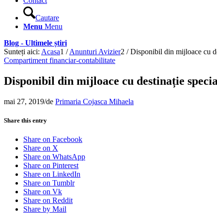
Contact
Cautare
Menu
Menu
Blog - Ultimele știri
Sunteți aici:
Acasa
1
/
Anunturi Avizier
2
/
Disponibil din mijloace cu d
Compartiment financiar-contabilitate
Disponibil din mijloace cu destinație speci
mai 27, 2019
/
de
Primaria Cojasca Mihaela
Share this entry
Share on Facebook
Share on X
Share on WhatsApp
Share on Pinterest
Share on LinkedIn
Share on Tumblr
Share on Vk
Share on Reddit
Share by Mail