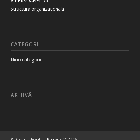
A PERSOANELOR
Structura organizationala
CATEGORII
Nicio categorie
ARHIVĂ
© Drepturi de autor -
Primaria COJASCA