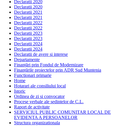
Declaratii 2020
Declaratii 2020
Declaratii 2021
Declaratii 2021
Declaratii 2022
Declaratii 2022
Declaratii 2023
Declaratii 2023
Declaratii 2024
Declaratii 2024
Declaratii de avere si interese
Departamente
Finanțări prin Fondul de Modernizare
Finanțările proiectelor prin ADR Sud Muntenia
Functionari primarie
Home
Hotarari ale consiliului local
Istoric
Ordinea de zi si convocator
Procese verbale ale sedintelor de C.L.
Raport de activitate
SERVICIUL PUBLIC COMUNITAR LOCAL DE
EVIDENTA A PERSOANELOR
Structura organizationala