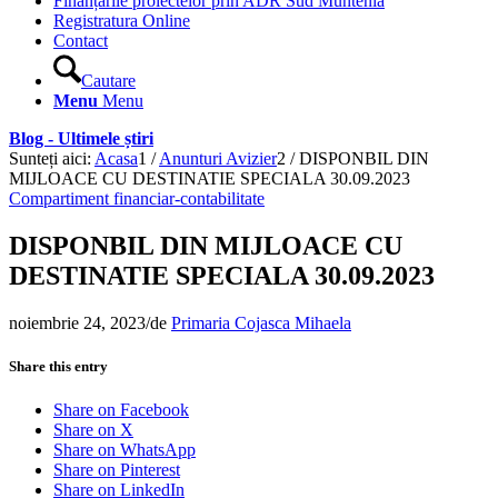
Finanțările proiectelor prin ADR Sud Muntenia
Registratura Online
Contact
Cautare
Menu
Menu
Blog - Ultimele știri
Sunteți aici:
Acasa
1
/
Anunturi Avizier
2
/
DISPONBIL DIN
MIJLOACE CU DESTINATIE SPECIALA 30.09.2023
Compartiment financiar-contabilitate
DISPONBIL DIN MIJLOACE CU
DESTINATIE SPECIALA 30.09.2023
noiembrie 24, 2023
/
de
Primaria Cojasca Mihaela
Share this entry
Share on Facebook
Share on X
Share on WhatsApp
Share on Pinterest
Share on LinkedIn