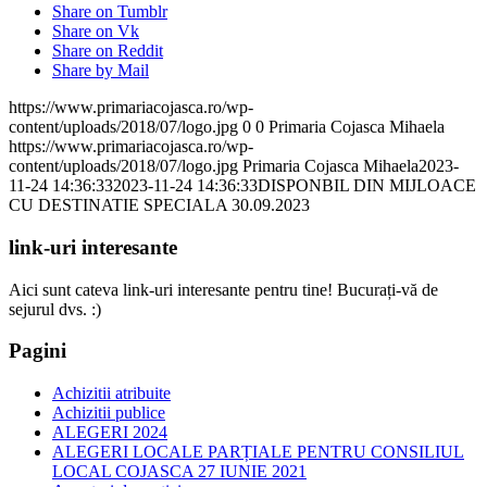
Share on Tumblr
Share on Vk
Share on Reddit
Share by Mail
https://www.primariacojasca.ro/wp-
content/uploads/2018/07/logo.jpg
0
0
Primaria Cojasca Mihaela
https://www.primariacojasca.ro/wp-
content/uploads/2018/07/logo.jpg
Primaria Cojasca Mihaela
2023-
11-24 14:36:33
2023-11-24 14:36:33
DISPONBIL DIN MIJLOACE
CU DESTINATIE SPECIALA 30.09.2023
link-uri interesante
Aici sunt cateva link-uri interesante pentru tine! Bucurați-vă de
sejurul dvs. :)
Pagini
Achizitii atribuite
Achizitii publice
ALEGERI 2024
ALEGERI LOCALE PARȚIALE PENTRU CONSILIUL
LOCAL COJASCA 27 IUNIE 2021