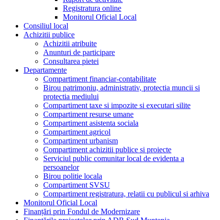
Registratura online
Monitorul Oficial Local
Consiliul local
Achizitii publice
Achizitii atribuite
Anunturi de participare
Consultarea pietei
Departamente
Compartiment financiar-contabilitate
Birou patrimoniu, administrativ, protectia muncii si
protectia mediului
Compartiment taxe si impozite si executari silite
Compartiment resurse umane
Compartiment asistenta sociala
Compartiment agricol
Compartiment urbanism
Compartiment achizitii publice si proiecte
Serviciul public comunitar local de evidenta a
persoanelor
Birou politie locala
Compartiment SVSU
Compartiment registratura, relatii cu publicul si arhiva
Monitorul Oficial Local
Finanțări prin Fondul de Modernizare