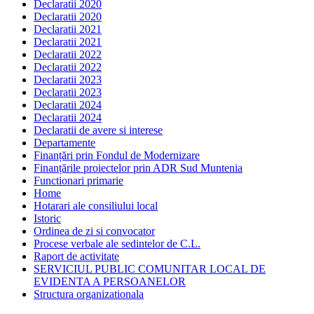
Declaratii 2020
Declaratii 2020
Declaratii 2021
Declaratii 2021
Declaratii 2022
Declaratii 2022
Declaratii 2023
Declaratii 2023
Declaratii 2024
Declaratii 2024
Declaratii de avere si interese
Departamente
Finanțări prin Fondul de Modernizare
Finanțările proiectelor prin ADR Sud Muntenia
Functionari primarie
Home
Hotarari ale consiliului local
Istoric
Ordinea de zi si convocator
Procese verbale ale sedintelor de C.L.
Raport de activitate
SERVICIUL PUBLIC COMUNITAR LOCAL DE
EVIDENTA A PERSOANELOR
Structura organizationala