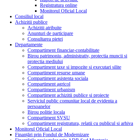
Registratura online
Monitorul Oficial Local
Consiliul local
Achizitii publice
Achizitii atribuite
Anunturi de participare
Consultarea pietei
Departamente
Compartiment financiar-contabilitate
Birou patrimoniu, administrativ, protectia muncii si
protectia mediului
Compartiment taxe si impozite si executari silite
Compartiment resurse umane
Compartiment asistenta sociala
Compartiment agricol
Compartiment urbanism
Compartiment achizitii publice si proiecte
Serviciul public comunitar local de evidenta a
persoanelor
Birou politie locala
Compartiment SVSU
Compartiment registratura, relatii cu publicul si arhiva
Monitorul Oficial Local
Finanțări prin Fondul de Modernizare