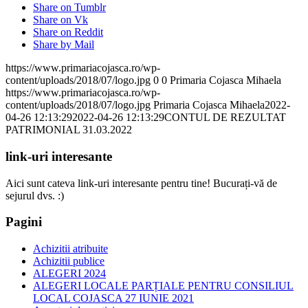
Share on Tumblr
Share on Vk
Share on Reddit
Share by Mail
https://www.primariacojasca.ro/wp-
content/uploads/2018/07/logo.jpg
0
0
Primaria Cojasca Mihaela
https://www.primariacojasca.ro/wp-
content/uploads/2018/07/logo.jpg
Primaria Cojasca Mihaela
2022-
04-26 12:13:29
2022-04-26 12:13:29
CONTUL DE REZULTAT
PATRIMONIAL 31.03.2022
link-uri interesante
Aici sunt cateva link-uri interesante pentru tine! Bucurați-vă de
sejurul dvs. :)
Pagini
Achizitii atribuite
Achizitii publice
ALEGERI 2024
ALEGERI LOCALE PARȚIALE PENTRU CONSILIUL
LOCAL COJASCA 27 IUNIE 2021