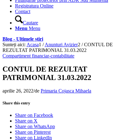
Finanțările proiectelor prin ADR Sud Muntenia
Registratura Online
Contact
Cautare
Menu
Menu
Blog - Ultimele știri
Sunteți aici:
Acasa
1
/
Anunturi Avizier
2
/
CONTUL DE
REZULTAT PATRIMONIAL 31.03.2022
Compartiment financiar-contabilitate
CONTUL DE REZULTAT
PATRIMONIAL 31.03.2022
aprilie 26, 2022
/
de
Primaria Cojasca Mihaela
Share this entry
Share on Facebook
Share on X
Share on WhatsApp
Share on Pinterest
Share on LinkedIn