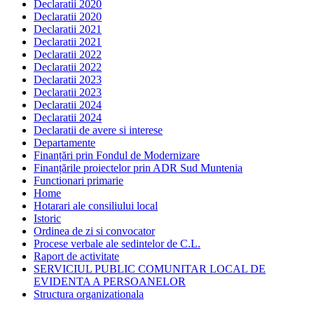
Declaratii 2020
Declaratii 2020
Declaratii 2021
Declaratii 2021
Declaratii 2022
Declaratii 2022
Declaratii 2023
Declaratii 2023
Declaratii 2024
Declaratii 2024
Declaratii de avere si interese
Departamente
Finanțări prin Fondul de Modernizare
Finanțările proiectelor prin ADR Sud Muntenia
Functionari primarie
Home
Hotarari ale consiliului local
Istoric
Ordinea de zi si convocator
Procese verbale ale sedintelor de C.L.
Raport de activitate
SERVICIUL PUBLIC COMUNITAR LOCAL DE
EVIDENTA A PERSOANELOR
Structura organizationala