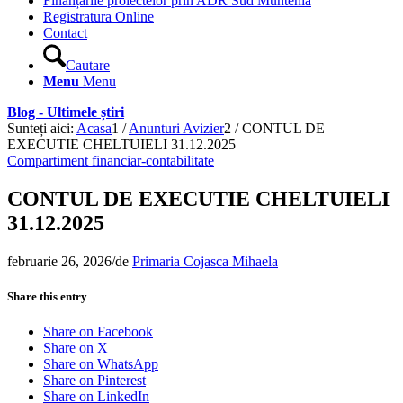
Finanțările proiectelor prin ADR Sud Muntenia
Registratura Online
Contact
Cautare
Menu
Menu
Blog - Ultimele știri
Sunteți aici:
Acasa
1
/
Anunturi Avizier
2
/
CONTUL DE
EXECUTIE CHELTUIELI 31.12.2025
Compartiment financiar-contabilitate
CONTUL DE EXECUTIE CHELTUIELI
31.12.2025
februarie 26, 2026
/
de
Primaria Cojasca Mihaela
Share this entry
Share on Facebook
Share on X
Share on WhatsApp
Share on Pinterest
Share on LinkedIn