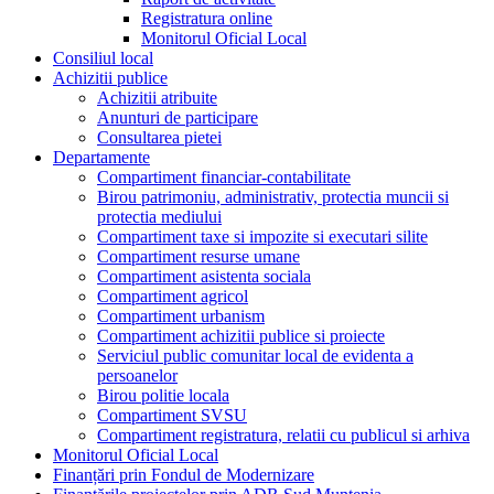
Registratura online
Monitorul Oficial Local
Consiliul local
Achizitii publice
Achizitii atribuite
Anunturi de participare
Consultarea pietei
Departamente
Compartiment financiar-contabilitate
Birou patrimoniu, administrativ, protectia muncii si
protectia mediului
Compartiment taxe si impozite si executari silite
Compartiment resurse umane
Compartiment asistenta sociala
Compartiment agricol
Compartiment urbanism
Compartiment achizitii publice si proiecte
Serviciul public comunitar local de evidenta a
persoanelor
Birou politie locala
Compartiment SVSU
Compartiment registratura, relatii cu publicul si arhiva
Monitorul Oficial Local
Finanțări prin Fondul de Modernizare