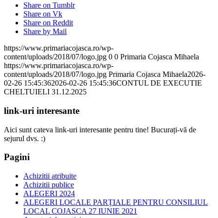
Share on Tumblr
Share on Vk
Share on Reddit
Share by Mail
https://www.primariacojasca.ro/wp-
content/uploads/2018/07/logo.jpg
0
0
Primaria Cojasca Mihaela
https://www.primariacojasca.ro/wp-
content/uploads/2018/07/logo.jpg
Primaria Cojasca Mihaela
2026-
02-26 15:45:36
2026-02-26 15:45:36
CONTUL DE EXECUTIE
CHELTUIELI 31.12.2025
link-uri interesante
Aici sunt cateva link-uri interesante pentru tine! Bucurați-vă de
sejurul dvs. :)
Pagini
Achizitii atribuite
Achizitii publice
ALEGERI 2024
ALEGERI LOCALE PARȚIALE PENTRU CONSILIUL
LOCAL COJASCA 27 IUNIE 2021