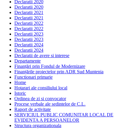
Declaratii 2020
Declaratii 2020
Declaratii 2021
Declaratii 2021
Declaratii 2022
Declaratii 2022
Declaratii 2023
Declaratii 2023
Declaratii 2024
Declaratii 2024
Declaratii de avere si interese
Departamente
Finanțări prin Fondul de Modernizare
Finanțările proiectelor prin ADR Sud Muntenia
Functionari primarie
Home
Hotarari ale consiliului local
Istoric
Ordinea de zi si convocator
Procese verbale ale sedintelor de C.L.
Raport de activitate
SERVICIUL PUBLIC COMUNITAR LOCAL DE
EVIDENTA A PERSOANELOR
Structura organizationala