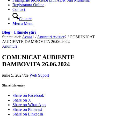
Finanțările proiectelor prin ADR Sud Muntenia
Registratura Online
Contact
Cautare
Menu
Menu
Blog - Ultimele știri
Sunteți aici:
Acasa
1
/
Anunturi Avizier
2
/
COMUNICAT
AUDIENTE DAMBOVITA 26.06.2024
Anunturi
COMUNICAT AUDIENTE
DAMBOVITA 26.06.2024
iunie 5, 2024
/
de
Web Suport
Share this entry
Share on Facebook
Share on X
Share on WhatsApp
Share on Pinterest
Share on LinkedIn