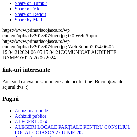
Share on Tumblr
Share on Vk
Share on Reddit
Share by Mail
https://www.primariacojasca.ro/wp-
content/uploads/2018/07/logo.jpg
0
0
Web Suport
https://www.primariacojasca.ro/wp-
content/uploads/2018/07/logo.jpg
Web Suport
2024-06-05
15:04:21
2024-06-05 15:04:21
COMUNICAT AUDIENTE
DAMBOVITA 26.06.2024
link-uri interesante
Aici sunt cateva link-uri interesante pentru tine! Bucurați-vă de
sejurul dvs. :)
Pagini
Achizitii atribuite
Achizitii publice
ALEGERI 2024
ALEGERI LOCALE PARȚIALE PENTRU CONSILIUL
LOCAL COJASCA 27 IUNIE 2021