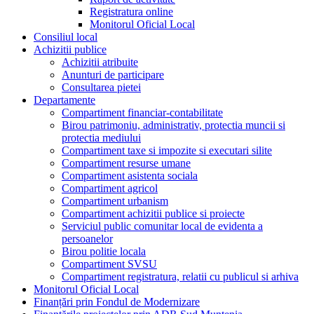
Registratura online
Monitorul Oficial Local
Consiliul local
Achizitii publice
Achizitii atribuite
Anunturi de participare
Consultarea pietei
Departamente
Compartiment financiar-contabilitate
Birou patrimoniu, administrativ, protectia muncii si
protectia mediului
Compartiment taxe si impozite si executari silite
Compartiment resurse umane
Compartiment asistenta sociala
Compartiment agricol
Compartiment urbanism
Compartiment achizitii publice si proiecte
Serviciul public comunitar local de evidenta a
persoanelor
Birou politie locala
Compartiment SVSU
Compartiment registratura, relatii cu publicul si arhiva
Monitorul Oficial Local
Finanțări prin Fondul de Modernizare