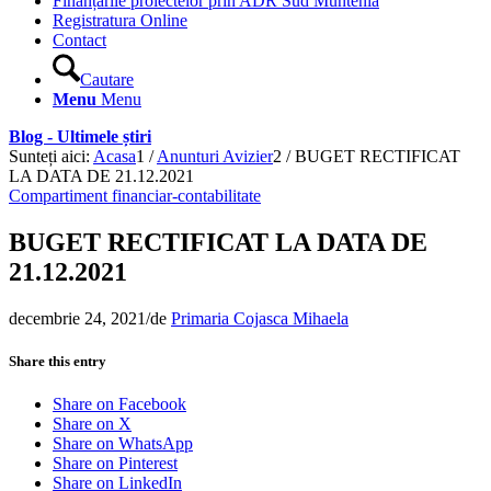
Finanțările proiectelor prin ADR Sud Muntenia
Registratura Online
Contact
Cautare
Menu
Menu
Blog - Ultimele știri
Sunteți aici:
Acasa
1
/
Anunturi Avizier
2
/
BUGET RECTIFICAT
LA DATA DE 21.12.2021
Compartiment financiar-contabilitate
BUGET RECTIFICAT LA DATA DE
21.12.2021
decembrie 24, 2021
/
de
Primaria Cojasca Mihaela
Share this entry
Share on Facebook
Share on X
Share on WhatsApp
Share on Pinterest
Share on LinkedIn