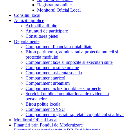
Registratura online
Monitorul Oficial Local
Consiliul local
Achizitii publice
Achizitii atribuite
Anunturi de participare
Consultarea pietei
Departamente
Compartiment financiar-contabilitate
Birou patrimoniu, administrativ, protectia muncii si
protectia mediului
Compartiment taxe si impozite si executari silite
Compartiment resurse umane
Compartiment asistenta sociala
Compartiment agricol
Compartiment urbanism
Compartiment achizitii publice si proiecte
Serviciul public comunitar local de evidenta a
persoanelor
Birou politie locala
Compartiment SVSU
Compartiment registratura, relatii cu publicul si arhiva
Monitorul Oficial Local
Finanțări prin Fondul de Modernizare