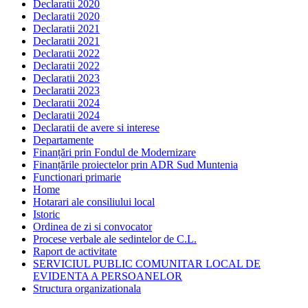
Declaratii 2020
Declaratii 2020
Declaratii 2021
Declaratii 2021
Declaratii 2022
Declaratii 2022
Declaratii 2023
Declaratii 2023
Declaratii 2024
Declaratii 2024
Declaratii de avere si interese
Departamente
Finanțări prin Fondul de Modernizare
Finanțările proiectelor prin ADR Sud Muntenia
Functionari primarie
Home
Hotarari ale consiliului local
Istoric
Ordinea de zi si convocator
Procese verbale ale sedintelor de C.L.
Raport de activitate
SERVICIUL PUBLIC COMUNITAR LOCAL DE
EVIDENTA A PERSOANELOR
Structura organizationala