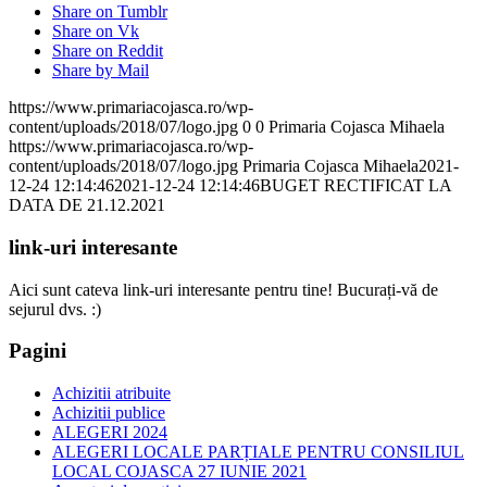
Share on Tumblr
Share on Vk
Share on Reddit
Share by Mail
https://www.primariacojasca.ro/wp-
content/uploads/2018/07/logo.jpg
0
0
Primaria Cojasca Mihaela
https://www.primariacojasca.ro/wp-
content/uploads/2018/07/logo.jpg
Primaria Cojasca Mihaela
2021-
12-24 12:14:46
2021-12-24 12:14:46
BUGET RECTIFICAT LA
DATA DE 21.12.2021
link-uri interesante
Aici sunt cateva link-uri interesante pentru tine! Bucurați-vă de
sejurul dvs. :)
Pagini
Achizitii atribuite
Achizitii publice
ALEGERI 2024
ALEGERI LOCALE PARȚIALE PENTRU CONSILIUL
LOCAL COJASCA 27 IUNIE 2021